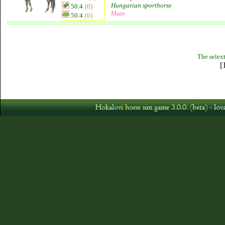
Hungarian sporthorse
50.4
(0)
Mare
50.4
(0)
The selext
[