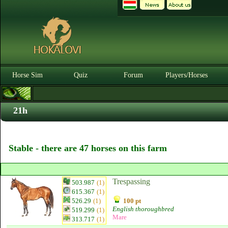
Horse Sim
Quiz
Forum
Players/Horses
21h
Stable - there are 47 horses on this farm
Trespassing
503.987
(1)
615.367
(1)
526.29
(1)
100 pt
English thoroughbred
519.299
(1)
Mare
313.717
(1)