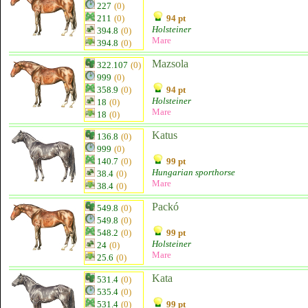
227
(0)
211
(0)
94 pt
Holsteiner
394.8
(0)
Mare
394.8
(0)
Mazsola
322.107
(0)
999
(0)
358.9
(0)
94 pt
Holsteiner
18
(0)
Mare
18
(0)
Katus
136.8
(0)
999
(0)
140.7
(0)
99 pt
Hungarian sporthorse
38.4
(0)
Mare
38.4
(0)
Packó
549.8
(0)
549.8
(0)
548.2
(0)
99 pt
Holsteiner
24
(0)
Mare
25.6
(0)
Kata
531.4
(0)
535.4
(0)
531.4
(0)
99 pt