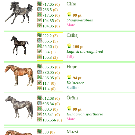
Cifra
717.65
(0)
766.5
(0)
717.65
(0)
99 pt
Shagya-arabian
104.85
(0)
Mare
104.85
(0)
Csikaj
222.2
(2)
666.6
(5)
55.56
(1)
100 pt
English thoroughbred
33.4
(1)
Filly
155.3
(2)
Hope
886.05
(0)
886.05
(0)
886.05
(0)
94 pt
Holsteiner
11.4
(0)
Stallion
11.4
(0)
Öröm
612.68
(0)
606.84
(0)
600.6
(0)
99 pt
Hungarian sporthorse
78.841
(0)
Mare
185.656
(0)
Mazsi
333
(0)