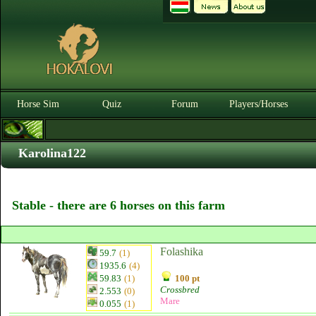
Horse Sim
Quiz
Forum
Players/Horses
Karolina122
Stable - there are 6 horses on this farm
Folashika
59.7
(1)
1935.6
(4)
59.83
(1)
100 pt
Crossbred
2.553
(0)
Mare
0.055
(1)