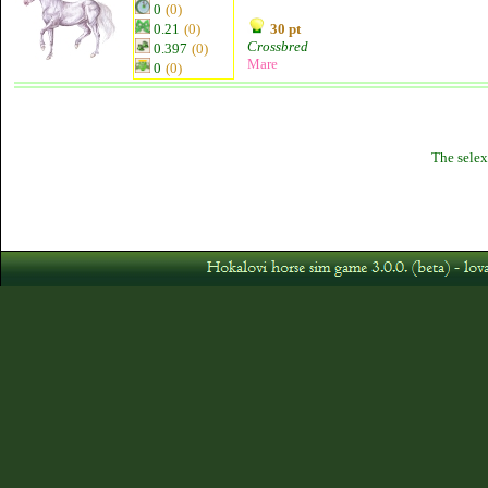
0
(0)
0.21
(0)
30 pt
Crossbred
0.397
(0)
Mare
0
(0)
The selex