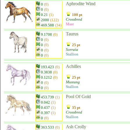
Aphrodite Wind
0
(0)
0
(0)
0.21
(1)
100 pt
Crossbred
2000
(122)
Mare
469.588
(34)
Taurus
9.1708
(0)
0
(0)
0
(0)
25 pt
Sorraia
0
(0)
Stallion
0
(0)
Achilles
193.423
(0)
0.3838
(0)
0.1212
(0)
25 pt
Mustang
0
(0)
Stallion
0
(0)
Pool Of Gold
453.739
(1)
0.042
(1)
0.437
(1)
35 pt
Crossbred
0.397
(1)
Stallion
0
(0)
Ash Crolly
363.533
(0)