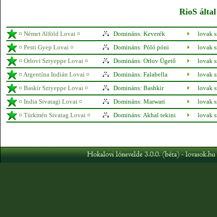
RioS által
¤ Német Alföld Lovai ¤
Domináns: Keverék
lovak 
¤ Pesti Gyep Lovai ¤
Domináns: Póló póni
lovak 
¤ Orlovi Sztyeppe Lovai ¤
Domináns: Orlov Ügető
lovak 
¤ Argentína Indián Lovai ¤
Domináns: Falabella
lovak 
¤ Baskír Sztyeppe Lovai ¤
Domináns: Bashkir
lovak 
¤ India Sivatagi Lovai ¤
Domináns: Marwari
lovak 
¤ Türkmén Sivatag Lovai ¤
Domináns: Akhal tekini
lovak 