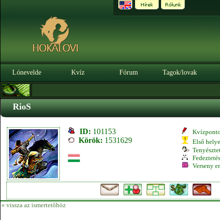
Lónevelde
Kvíz
Fórum
Tagok/lovak
RioS
ID:
101153
Kvízpont
Körök:
1531629
Első hely
Tenyésztet
Fedeztetés
Verseny e
« vissza az ismertetőhöz