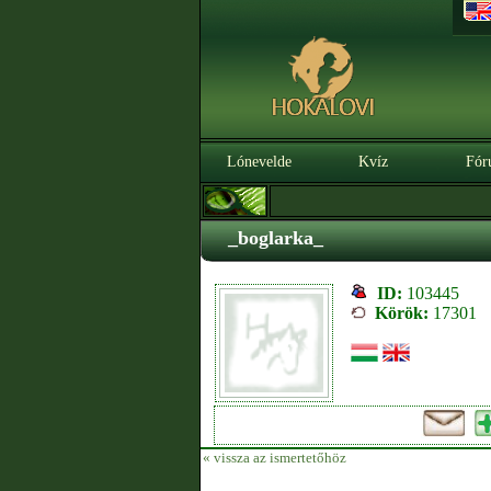
Lónevelde
Kvíz
Fór
_boglarka_
ID:
103445
Körök:
17301
« vissza az ismertetőhöz