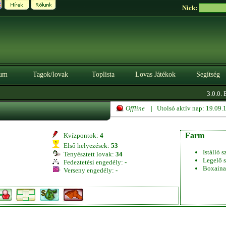
Nick:
um
Tagok/lovak
Toplista
Lovas Játékok
Segítség
3.0.0. B
Offline
| Utolsó aktív nap: 19.09
Farm
Kvízpontok:
4
Első helyezések:
53
Istálló s
Tenyésztett lovak:
34
Legelő s
Fedeztetési engedély:
-
Boxaina
Verseny engedély:
-