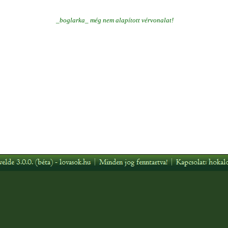
_boglarka_ még nem alapított vérvonalat!