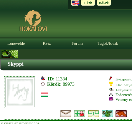
Lónevelde
Kvíz
Fórum
Tagok/lovak
Skyppi
ID:
11384
Kvízpont
Körök:
89973
Első hely
Tenyésztet
Fedeztetés
Verseny e
« vissza az ismertetőhöz