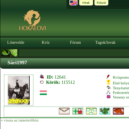
Lónevelde
Kvíz
Fórum
Tagok/lovak
Sári1997
ID:
12641
Kvízpont
Körök:
115512
Első hely
Tenyésztet
Fedeztetés
Verseny e
« vissza az ismertetőhöz