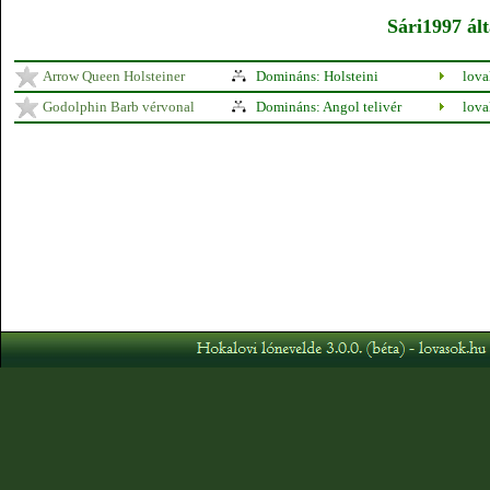
Sári1997 ált
Arrow Queen Holsteiner
Domináns: Holsteini
lova
Godolphin Barb vérvonal
Domináns: Angol telivér
lova