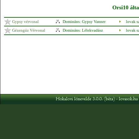
Orsi10 álta
Gypsy vérvonal
Domináns: Gypsy Vanner
lovak 
Gézengúz Vérvonal
Domináns: Lélekvadász
lovak 