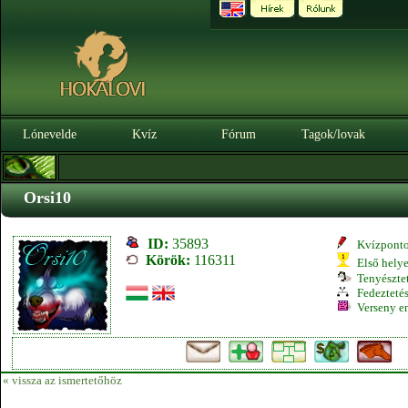
Lónevelde
Kvíz
Fórum
Tagok/lovak
Orsi10
ID:
35893
Kvízpont
Körök:
116311
Első hely
Tenyésztet
Fedeztetés
Verseny e
« vissza az ismertetőhöz