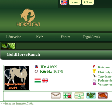
Lónevelde
Kvíz
Fórum
Tagok/lovak
GoldHorseRanch
ID:
41609
Kvízpont
Körök:
16179
Első hely
Tenyésztet
Fedeztetés
Verseny e
« vissza az ismertetőhöz