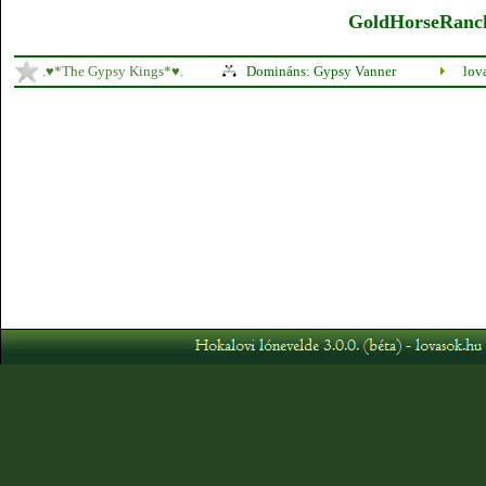
GoldHorseRanch 
.♥*The Gypsy Kings*♥.
Domináns: Gypsy Vanner
lov