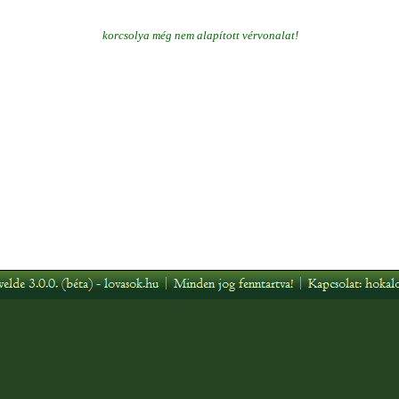
korcsolya még nem alapított vérvonalat!