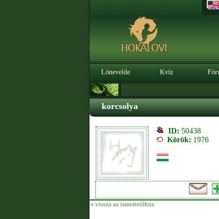
Lónevelde
Kvíz
Fór
korcsolya
ID:
50438
Körök:
1976
« vissza az ismertetőhöz