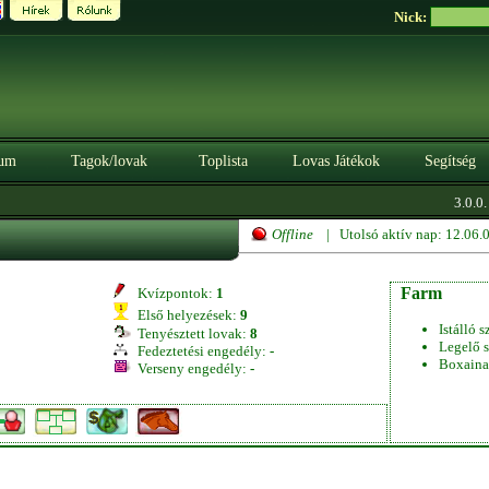
Nick:
um
Tagok/lovak
Toplista
Lovas Játékok
Segítség
3.0.0. 
Offline
| Utolsó aktív nap: 12.06
Farm
Kvízpontok:
1
Első helyezések:
9
Istálló s
Tenyésztett lovak:
8
Legelő s
Fedeztetési engedély:
-
Boxaina
Verseny engedély:
-