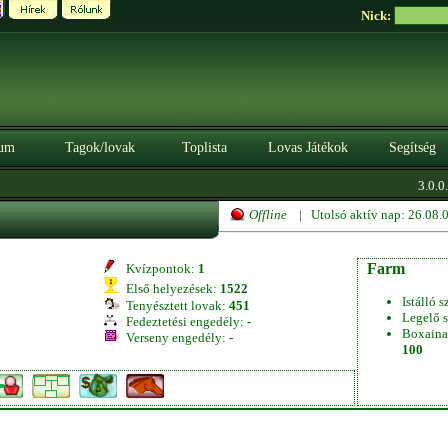
Nick:
um
Tagok/lovak
Toplista
Lovas Játékok
Segítség
3.0.0.
Offline
| Utolsó aktív nap: 26.08
Farm
Kvízpontok:
1
Első helyezések:
1522
Istálló s
Tenyésztett lovak:
451
Legelő s
Fedeztetési engedély:
-
Boxaina
Verseny engedély:
-
100