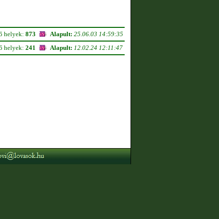
ső helyek:
873
Alapult:
25.06.03 14:59:35
ső helyek:
241
Alapult:
12.02.24 12:11:47