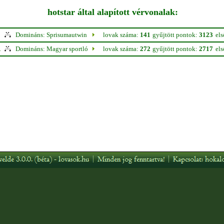
hotstar által alapított vérvonalak:
Domináns: Sprisumautwin
lovak száma:
141
gyűjtött pontok:
3123
el
.
Domináns: Magyar sportló
lovak száma:
272
gyűjtött pontok:
2717
el