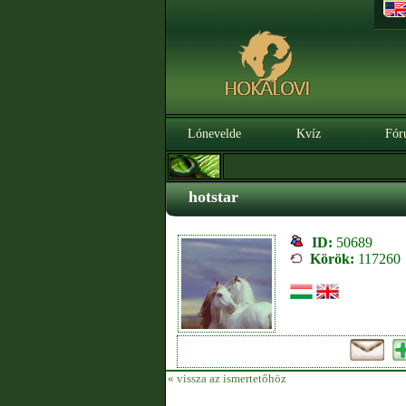
Lónevelde
Kvíz
Fór
hotstar
ID:
50689
Körök:
117260
« vissza az ismertetőhöz