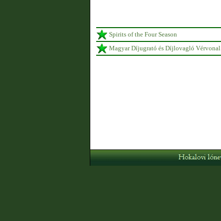
Spirits of the Four Season
Magyar Díjugrató és Díjlovagló Vérvonal