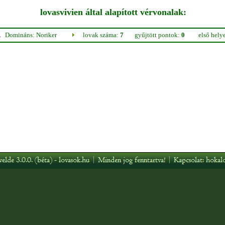
lovasvivien által alapított vérvonalak:
Domináns: Noriker
lovak száma:
7
gyűjtött pontok:
0
első hely