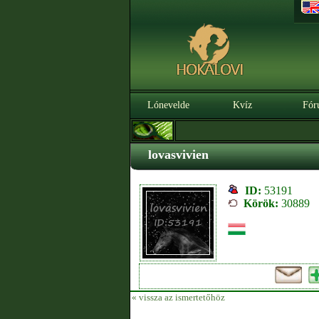
Lónevelde
Kvíz
Fór
lovasvivien
ID:
53191
Körök:
30889
« vissza az ismertetőhöz