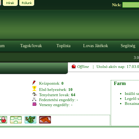
Nick:
um
Tagok/lovak
Toplista
Lovas Játékok
Segítség
3.0.
Offline
| Utolsó aktív nap: 17.03
Farm
Kvízpontok:
0
Első helyezések:
10
Istálló s
Tenyésztett lovak:
64
Legelő s
Fedeztetési engedély:
-
Boxaina
Verseny engedély:
-