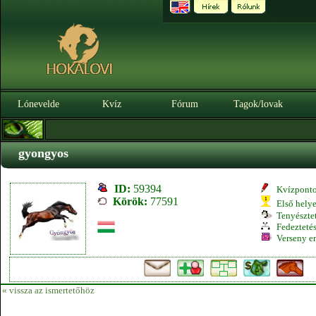
Lónevelde
Kvíz
Fórum
Tagok/lovak
gyongyos
ID:
59394
Kvízpont
Körök:
77591
Első hely
Tenyésztet
Fedeztetés
Verseny e
« vissza az ismertetőhöz