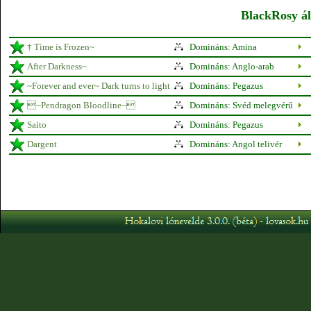
BlackRosy ál
† Time is Frozen~
Domináns: Amina
After Darkness~
Domináns: Anglo-arab
~Forever and ever~ Dark turns to light
Domináns: Pegazus
~Pendragon Bloodline~
Domináns: Svéd melegvérű
Saito
Domináns: Pegazus
Dargent
Domináns: Angol telivér