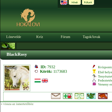
Lónevelde
Kvíz
Fórum
Tagok/lovak
BlackRosy
ID:
7932
Kvízpont
Körök:
1173683
Első hely
Tenyésztet
Fedeztetés
Verseny e
« vissza az ismertetőhöz