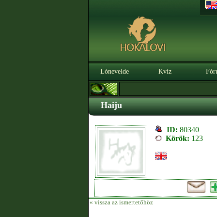
Lónevelde
Kvíz
Fór
Haiju
ID:
80340
Körök:
123
« vissza az ismertetőhöz