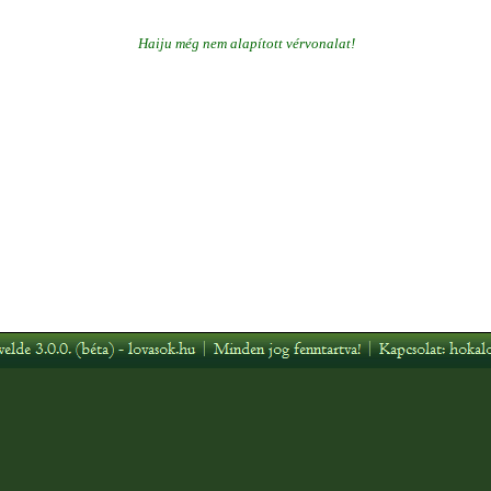
Haiju még nem alapított vérvonalat!