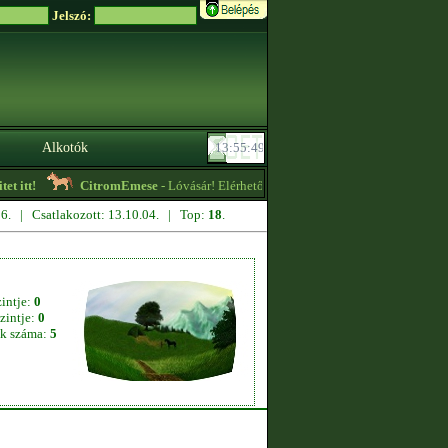
Jelszó:
Alkotók
 itt!
CitromEmese
- Lóvásár! Elérhetőek sok fajtában, olcsó áron, sőt ingy
.06. | Csatlakozott: 13.10.04. | Top:
18
.
zintje:
0
zintje:
0
k száma:
5