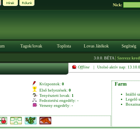
Nick:
um
Tagok/lovak
Toplista
Lovas Játékok
Segítség
|
3.0.0. BÉTA
Szerezz kreditet
Offline
| Utolsó aktív nap: 13.10
Farm
Kvízpontok:
0
Első helyezések:
0
Istálló s
Tenyésztett lovak:
1
Legelő s
Fedeztetési engedély:
-
Boxaina
Verseny engedély:
-