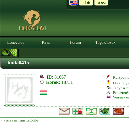
Lónevelde
Kvíz
Fórum
Tagok/lovak
linda0415
ID:
81667
Kvízpont
Körök:
18731
Első hely
Tenyésztet
Fedeztetés
Verseny e
« vissza az ismertetőhöz