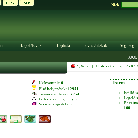
Nick:
um
Tagok/lovak
Toplista
Lovas Játékok
Segítség
3.0.0. 
Offline
| Utolsó aktív nap: 25.07
Farm
Kvízpontok:
0
Első helyezések:
12951
Istálló s
Tenyésztett lovak:
2754
Legelő s
Fedeztetési engedély:
-
Boxaina
Verseny engedély:
-
100