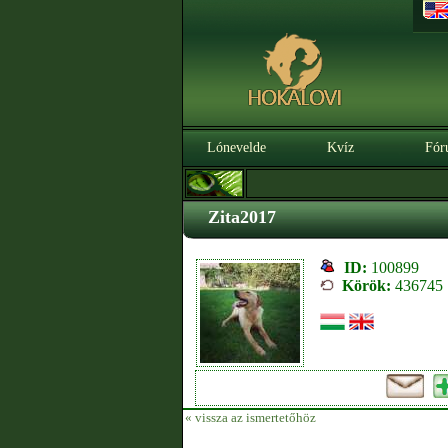
Lónevelde
Kvíz
Fór
Zita2017
ID:
100899
Körök:
436745
« vissza az ismertetőhöz