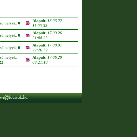
Alapult:
18.06.22
lső helyek:
0
11:05:33
Alapult:
17.09.26
lső helyek:
0
21:08:23
Alapult:
17.08.01
lső helyek:
0
22:26:52
lső helyek:
Alapult:
17.06.29
22
08:21:19