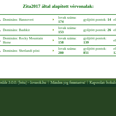
Zita2017 által alapított vérvonalak:
lovak száma:
Domináns: Hannoveri
gyűjtött pontok:
14
e
174
lovak száma:
Domináns: Bashkir
gyűjtött pontok:
26
e
153
Domináns: Rocky Mountain
lovak száma:
gyűjtött pontok:
e
Horse
158
139
lovak száma:
gyűjtött pontok:
e
Domináns: Shetlandi póni
280
851
1