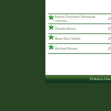
Fantom Tenyészet* Borostyán
vérvonal
Thunder Horses
Home Run Caballo
Shetland Dreams