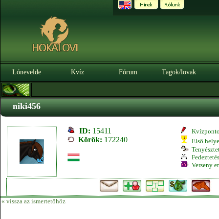
Lónevelde
Kvíz
Fórum
Tagok/lovak
niki456
ID:
15411
Kvízpont
Körök:
172240
Első hely
Tenyésztet
Fedeztetés
Verseny e
« vissza az ismertetőhöz