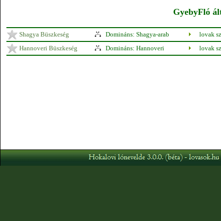
GyebyFló ált
Shagya Büszkeség
Domináns: Shagya-arab
lovak s
Hannoveri Büszkeség
Domináns: Hannoveri
lovak s