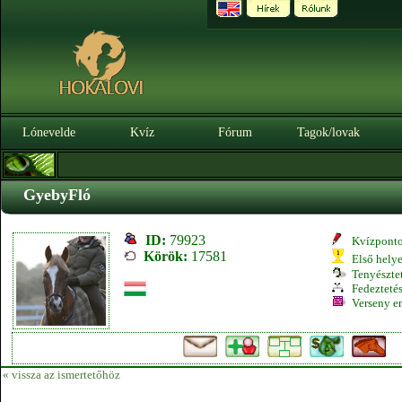
Lónevelde
Kvíz
Fórum
Tagok/lovak
GyebyFló
ID:
79923
Kvízpont
Körök:
17581
Első hely
Tenyésztet
Fedeztetés
Verseny e
« vissza az ismertetőhöz