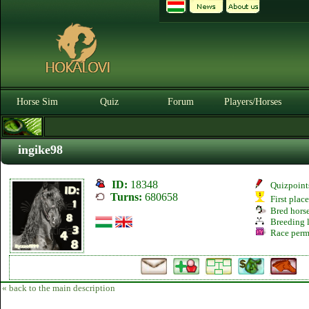
Horse Sim
Quiz
Forum
Players/Horses
ingike98
ID:
18348
Quizpoint
Turns:
680658
First plac
Bred hors
Breeding l
Race perm
« back to the main description