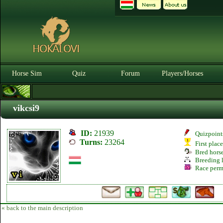
Horse Sim
Quiz
Forum
Players/Horses
vikcsi9
ID:
21939
Quizpoint
Turns:
23264
First plac
Bred hors
Breeding l
Race perm
« back to the main description