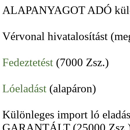
ALAPANYAGOT ADÓ különle
Vérvonal hivatalosítást (me
Fedeztetést
(7000 Zsz.)
Lóeladást
(alapáron)
Különleges import ló elad
GARANTÁLT (25000 Zsz.