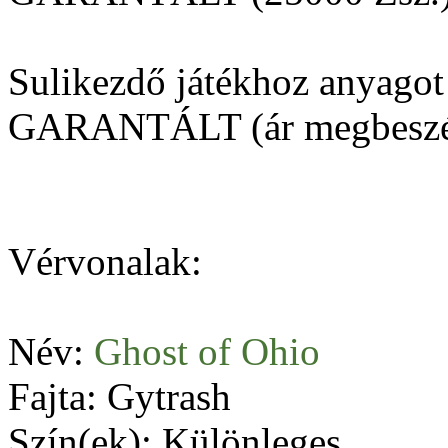
Sulikezdő játékhoz anyago
GARANTÁLT (ár megbeszélé
Vérvonalak:
Név:
Ghost of Ohio
Fajta: Gytrash
Szín(ek): Különleges