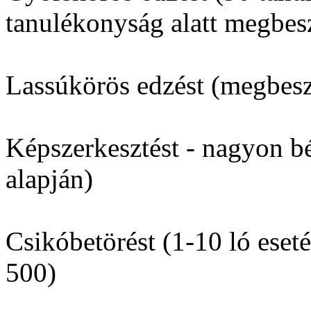
tanulékonyság alatt megbesz
Lassúkörös edzést (megbesz
Képszerkesztést - nagyon b
alapján)
Csikóbetörést (1-10 ló eset
500)