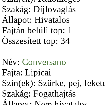
Szakág: Díjlovaglás
Állapot: Hivatalos
Fajtán belüli top: 1
Összesített top: 34
Név:
Conversano
Fajta: Lipicai
Szín(ek): Szürke, pej, feket
Szakág: Fogathajtás
Állapot: Nem hivatalos