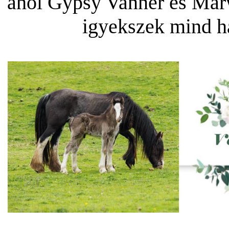
ahol Gypsy Vanner és Mar
igyekszek mind há