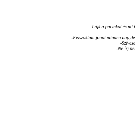
Lájk a pacinkat és mi i
-Felszoktam jönni minden nap,de
-Szívese
-Ne írj ne