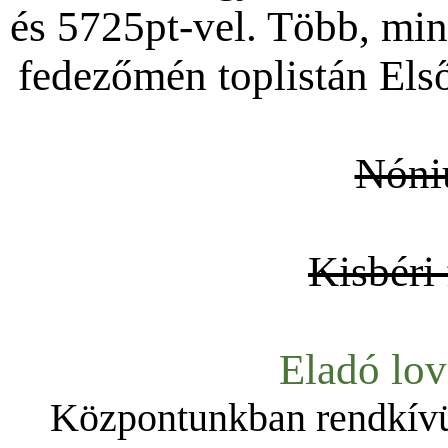
és 5725pt-vel. Több, min
fedezőmén toplistán Első 
Nóni
Kisbéri
Eladó lo
Központunkban rendkívül