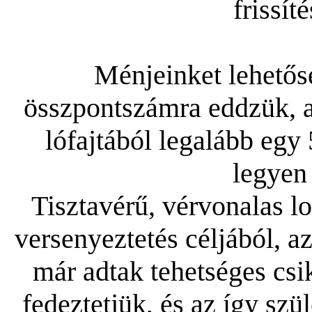
frissít
Ménjeinket lehetős
összpontszámra eddzük, a
lófajtából legalább eg
legyen
Tisztavérű, vérvonalas lo
versenyeztetés céljából, 
már adtak tehetséges csik
fedeztetjük, és az így szü