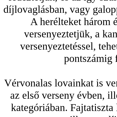
díjlovaglásban, vagy galo
A herélteket három 
versenyeztetjük, a ka
versenyeztetéssel, teh
pontszámig f
Vérvonalas lovainkat is ve
az első verseny évben, il
kategóriában. Fajtatiszta