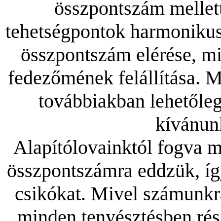
összpontszám mellett
tehetségpontok harmonikus 
összpontszám elérése, m
fedezőmének felállítása. 
továbbiakban lehetőleg
kívánun
Alapítólovainktól fogva m
összpontszámra eddzük, íg
csikókat. Mivel számunkr
minden tenyésztésben részt