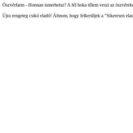
Öszvérfarm - Honnan ismerhetsz? A fél hoka tőlem veszi az öszvéreke
Újra rengeteg csikó eladó! Álmom, hogy felkerüljek a "Sikeresen elado