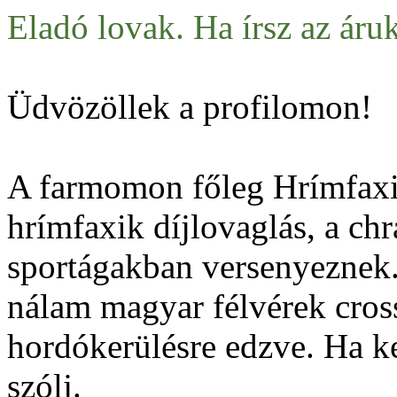
Eladó lovak. Ha írsz az áru
Üdvözöllek a profilomon!
A farmomon főleg Hrímfaxik
hrímfaxik díjlovaglás, a ch
sportágakban versenyeznek
nálam magyar félvérek cros
hordókerülésre edzve. Ha ke
szólj.