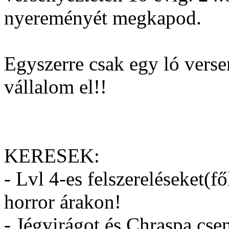
nyereményét megkapod.
Egyszerre csak egy ló verse
vállalom el!!
KERESEK:
- Lvl 4-es felszereléseket(
horror árakon!
- Jégvirágot és Chraspa cs