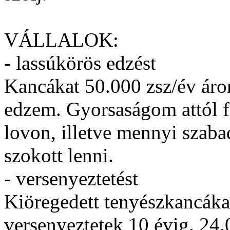
VÁLLALOK:
- lassúkörös edzést
Kancákat 50.000 zsz/év áro
edzem. Gyorsaságom attól f
lovon, illetve mennyi szaba
szokott lenni.
- versenyeztetést
Kiöregedett tenyészkancákat
versenyeztetek 10 évig. 24.0