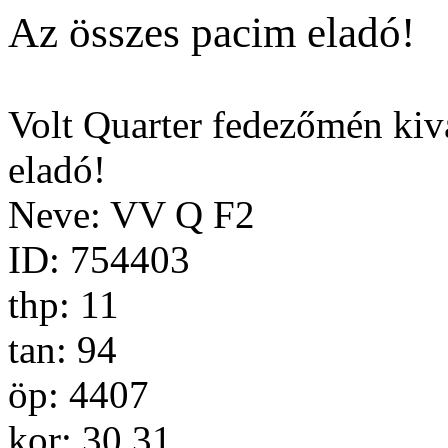
Az összes pacim eladó!
Volt Quarter fedezőmén kiv
eladó!
Neve: VV Q F2
ID: 754403
thp: 11
tan: 94
öp: 4407
kor: 30.31