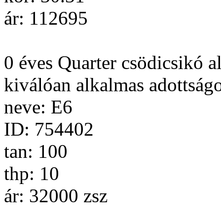
ár: 112695
0 éves Quarter csödicsikó a
kiválóan alkalmas adottság
neve: E6
ID: 754402
tan: 100
thp: 10
ár: 32000 zsz