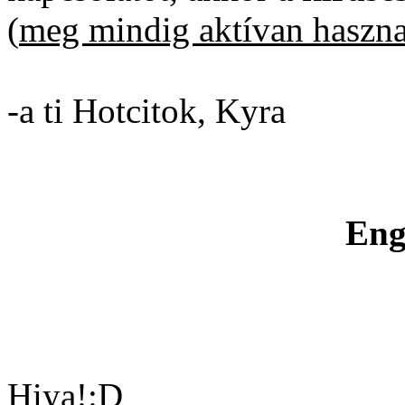
(
meg mindig aktívan haszn
-a ti Hotcitok, Kyra
Eng
Hiya!:D