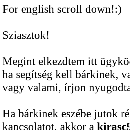
For english scroll down!:)
Sziasztok!
Megint elkezdtem itt ügyköd
ha segítség kell bárkinek, v
vagy valami, írjon nyugodta
Ha bárkinek eszébe jutok ré
kapcsolatot, akkor a
kiras