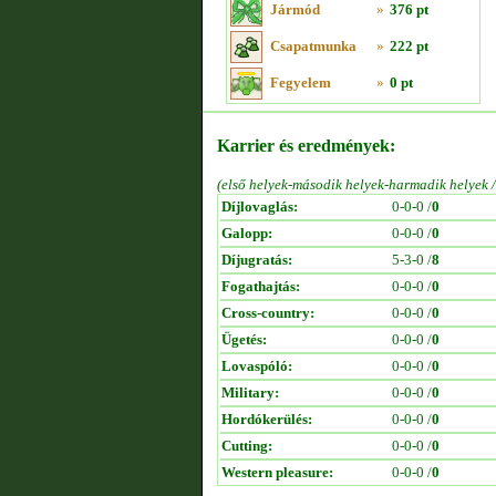
Jármód
»
376 pt
Csapatmunka
»
222 pt
Fegyelem
»
0 pt
Karrier és eredmények:
(első helyek-második helyek-harmadik helyek 
Díjlovaglás:
0-0-0 /
0
Galopp:
0-0-0 /
0
Díjugratás:
5-3-0 /
8
Fogathajtás:
0-0-0 /
0
Cross-country:
0-0-0 /
0
Ügetés:
0-0-0 /
0
Lovaspóló:
0-0-0 /
0
Military:
0-0-0 /
0
Hordókerülés:
0-0-0 /
0
Cutting:
0-0-0 /
0
Western pleasure:
0-0-0 /
0