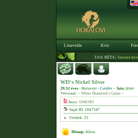
Lónevelde
Kvíz
Fór
|
3.0.0. BÉTA
Szerezz kredite
WĐ‘s Nickel Silver
29.52 éves
-
Holsteini -
Csődör
-
Szín:
fehér
Vérvonal:
~ White Điamond‘s Gems ~
Anya:
1046383
Saját ID: 1047547
Utódok: 23
Hónap:
Július