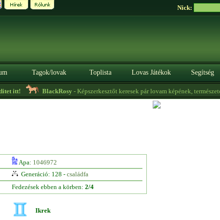
Nick:
um
Tagok/lovak
Toplista
Lovas Játékok
Segítség
t itt!
BlackRosy
- Képszerkesztőt keresek pár lovam képének, természetese
Apa:
1046972
Generáció: 128 -
családfa
Fedezések ebben a körben:
2/4
Ikrek