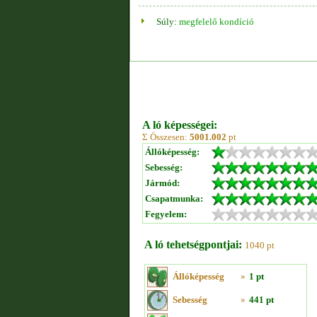
Súly:
megfelelő kondíció
A ló képességei:
Σ Összesen:
5001.002
pt
Állóképesség:
Sebesség:
Jármód:
Csapatmunka:
Fegyelem:
A ló tehetségpontjai:
1040 pt
Állóképesség
»
1 pt
Sebesség
»
441 pt