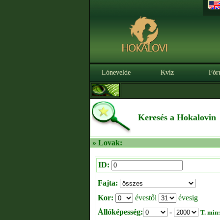
Lónevelde
Kvíz
Fór
Keresés a Hokalovin
» Lovak:
ID:
Fajta:
Kor:
évestől
évesig
Állóképesség:
-
T. min