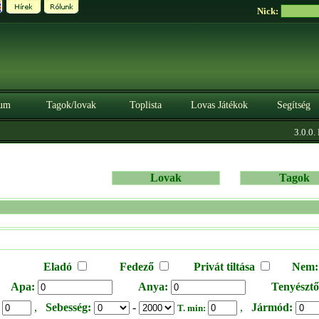
Nick:
um
Tagok/lovak
Toplista
Lovas Játékok
Segítség
3.0.0. BÉT
Lovak
Tagok
Eladó
Fedező
Privát tiltása
Nem:
Apa:
Anya:
Tenyésztő
,
Sebesség:
-
,
Jármód:
:
T. min: