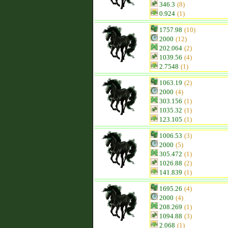
346.3
(8)
0.924
(1)
1757.98
(10)
2000
(12)
202.064
(2)
1039.56
(4)
2.7548
(1)
1063.19
(2)
2000
(4)
303.156
(1)
1035.32
(1)
123.105
(1)
1006.53
(3)
2000
(5)
305.472
(1)
1026.88
(2)
141.839
(1)
1695.26
(4)
2000
(4)
208.269
(1)
1094.88
(3)
2.068
(1)