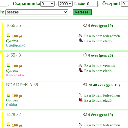
,
Csapatmunka
-
,
Összpont
T. min:
ín:
1666 35
0 éves (gen: 19)
Ez a ló nem fedezőmén
100 pt
Gytrash
Ez a ló nem eladó
Csődörcsikó
1465 43
0 éves (gen: 20)
Ez a ló nem vemhes
100 pt
Gytrash
Ez a ló nem eladó
Kancacsikó
BDADE~K A 38
28.48 éves (gen: 19)
Ez a ló nem fedezőmén
100 pt
Gytrash
Ez a ló nem eladó
Csődör
1428 32
0 éves (gen: 19)
Ez a ló nem fedezőmén
100 pt