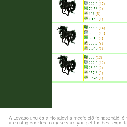
666.6
(17)
72.56
(2)
196
(5)
1.159
(1)
558.3
(14)
600.3
(15)
67.13
(2)
357.3
(9)
0.646
(1)
559
(13)
666.6
(16)
68.26
(2)
357.6
(9)
0.646
(1)
A Lovasok.hu és a Hokalovi a megfelelő felhasználói é
are using cookies to make sure you get the best exper