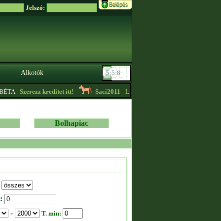
Jelszó:
Alkotók
|
A
Szerezz kreditet itt!
Saci2011
- Lassúkörös edzést vállalok! -
22:05
Bolhapiac
:
-
T. min: