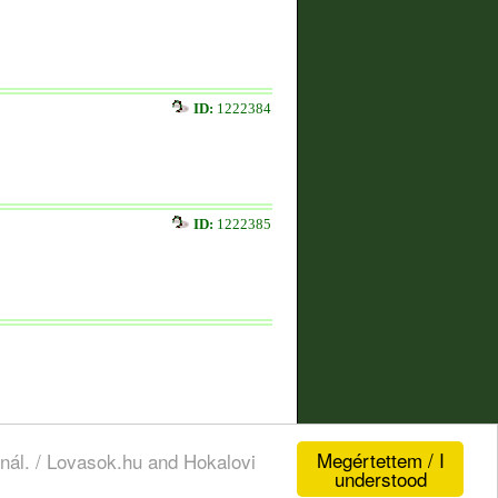
ID:
1222384
ID:
1222385
Megértettem / I
nál. / Lovasok.hu and Hokalovi
understood