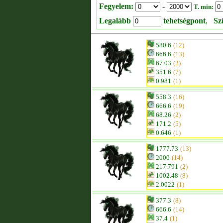
Fegyelem:
-
T. min:
Legalább
tehetségpont
,
Sz
580.6
(12)
666.6
(13)
67.03
(2)
351.6
(7)
0.981
(1)
558.3
(16)
666.6
(19)
68.26
(2)
171.2
(5)
0.646
(1)
1777.73
(13)
2000
(14)
217.791
(2)
1002.48
(8)
2.0022
(1)
377.3
(8)
666.6
(14)
37.4
(1)