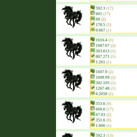
592.3
(17)
601
(17)
69
(2)
178.5
(5)
0.667
(1)
1616.4
(1)
1687.67
(2)
303.613
(1)
807.271
(1)
1.261
(1)
1607.9
(2)
1608.09
(2)
302.105
(1)
1267.48
(1)
6.2058
(1)
353.6
(9)
666.6
(17)
67.03
(2)
351.6
(9)
1.696
(1)
592.3
(15)