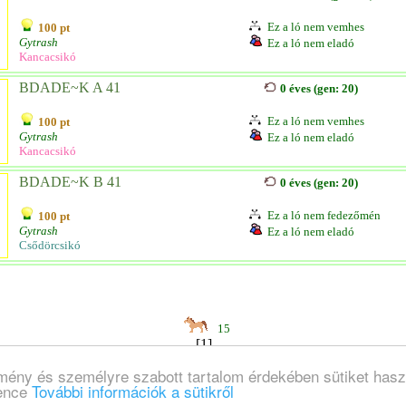
Ez a ló nem vemhes
100 pt
Gytrash
Ez a ló nem eladó
Kancacsikó
BDADE~K A 41
0 éves (gen: 20)
Ez a ló nem vemhes
100 pt
Gytrash
Ez a ló nem eladó
Kancacsikó
BDADE~K B 41
0 éves (gen: 20)
Ez a ló nem fedezőmén
100 pt
Gytrash
Ez a ló nem eladó
Csődörcsikó
15
[1]
lmény és személyre szabott tartalom érdekében sütiket hasz
ience
További információk a sütikről