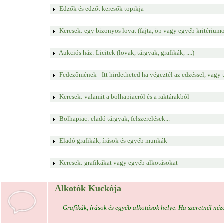
Edzők és edzőt keresők topikja
Keresek: egy bizonyos lovat (fajta, öp vagy egyéb kritériumo
Aukciós ház: Licitek (lovak, tárgyak, grafikák, ....)
Fedezőmének - Itt hirdetheted ha végeztél az edzéssel, vagy új
Keresek: valamit a bolhapiacról és a raktárakból
Bolhapiac: eladó tárgyak, felszerelések...
Eladó grafikák, írások és egyéb munkák
Keresek: grafikákat vagy egyéb alkotásokat
Alkotók Kuckója
Grafikák, írások és egyéb alkotások helye. Ha szeretnél néze