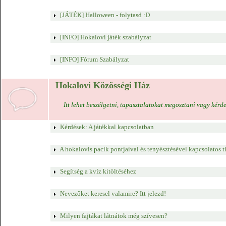
[JÁTÉK] Halloween - folytasd :D
[INFO] Hokalovi játék szabályzat
[INFO] Fórum Szabályzat
Hokalovi Közösségi Ház
Itt lehet beszélgetni, tapasztalatokat megosztani vagy kér
Kérdések: A játékkal kapcsolatban
A hokalovis pacik pontjaival és tenyésztésével kapcsolatos t
Segítség a kvíz kitöltéséhez
Nevezőket keresel valamire? Itt jelezd!
Milyen fajtákat látnátok még szívesen?