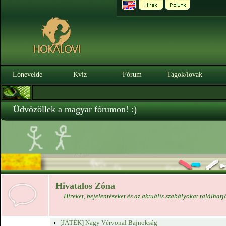
Lónevelde
Kvíz
Fórum
Tagok/lovak
Üdvözöllek a magyar fórumon! :)
Hivatalos Zóna
Híreket, bejelentéseket és az aktuális szabályokat találhatj
[JÁTÉK] Nagy Vérvonal Bajnokság