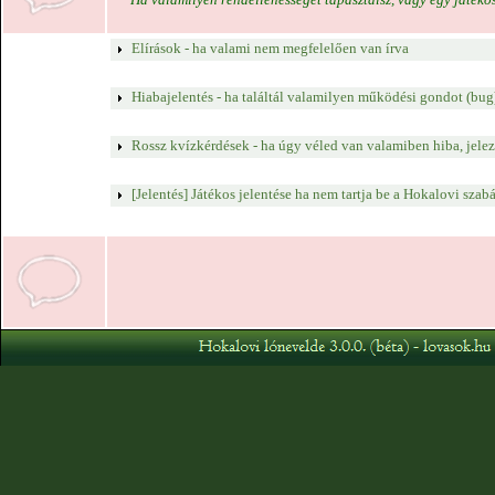
Elírások - ha valami nem megfelelően van írva
Hiabajelentés - ha találtál valamilyen működési gondot (bug
Rossz kvízkérdések - ha úgy véled van valamiben hiba, jelez
[Jelentés] Játékos jelentése ha nem tartja be a Hokalovi szab