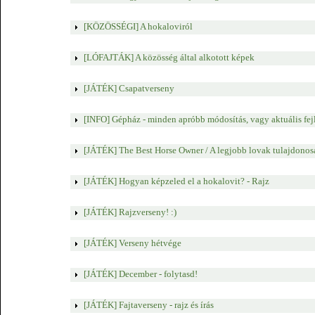
[KÖZÖSSÉGI] A hokaloviról
[LÓFAJTÁK] A közösség által alkotott képek
[JÁTÉK] Csapatverseny
[INFO] Gépház - minden apróbb módosítás, vagy aktuális fej
[JÁTÉK] The Best Horse Owner / A legjobb lovak tulajdonos
[JÁTÉK] Hogyan képzeled el a hokalovit? - Rajz
[JÁTÉK] Rajzverseny! :)
[JÁTÉK] Verseny hétvége
[JÁTÉK] December - folytasd!
[JÁTÉK] Fajtaverseny - rajz és írás