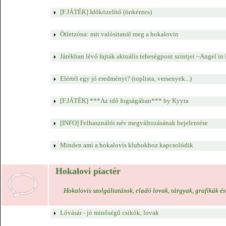
[F.JÁTÉK] Időközelítő (önkéntes)
Ötletzóna: mit valósítanál meg a hokalovin
Játékban lévő fajták aktuális teheségpont szintjei ~Angel in
Elértél egy jó eredményt? (toplista, versenyek...)
[F.JÁTÉK] ***Az idő fogságában*** by Kyyra
[INFO] Felhasználói név megváltozásának bejelentése
Minden ami a hokalovis klubokhoz kapcsolódik
Hokalovi piactér
Hokalovis szolgáltatások, eladó lovak, tárgyak, grafikák és
Lóvásár - jó minőségű csikók, lovak