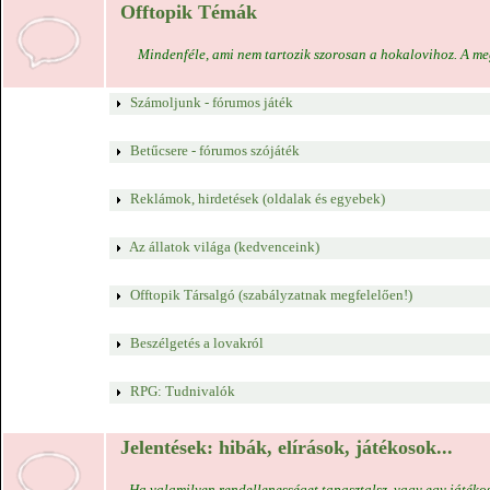
Offtopik Témák
Mindenféle, ami nem tartozik szorosan a hokalovihoz. A meg
Számoljunk - fórumos játék
Betűcsere - fórumos szójáték
Reklámok, hirdetések (oldalak és egyebek)
Az állatok világa (kedvenceink)
Offtopik Társalgó (szabályzatnak megfelelően!)
Beszélgetés a lovakról
RPG: Tudnivalók
Jelentések: hibák, elírások, játékosok...
Ha valamilyen rendellenességet tapasztalsz, vagy egy játékos 