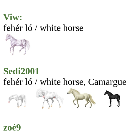
Viw:
fehér ló / white horse
Sedi2001
fehér ló / white horse, Camargue
zoé9