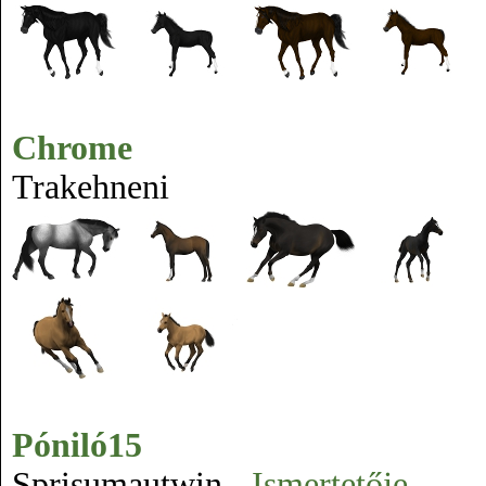
Chrome
Trakehneni
Póniló15
Sprisumautwin -
Ismertetője