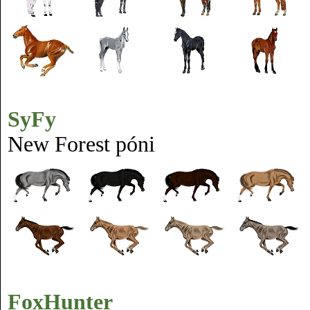
SyFy
New Forest póni
FoxHunter