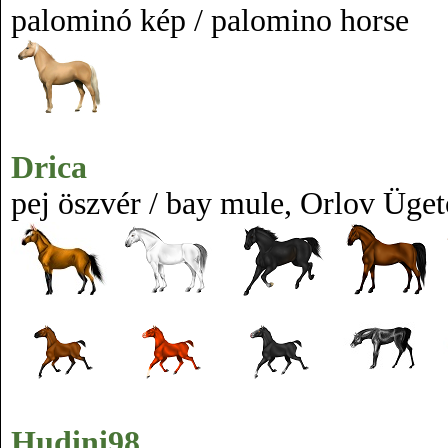
palominó kép / palomino horse
Drica
pej öszvér / bay mule, Orlov Üget
Hudini98