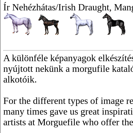
Ír Nehézhátas/Irish Draught, Ma
A különféle képanyagok elkészítés
nyújtott nekünk a morgufile katal
alkotóik.
For the different types of image r
many times gave us great inspirat
artists at Morguefile who offer t