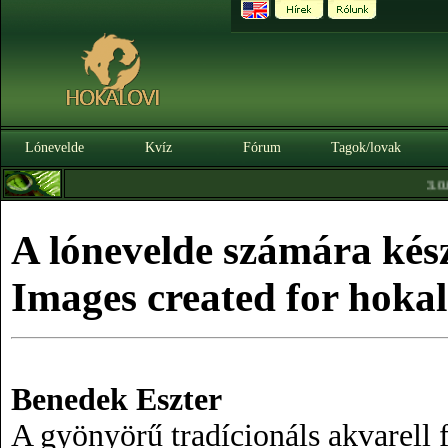
Lónevelde
Kvíz
Fórum
Tagok/lovak
|
3.0.0. BÉTA
A lónevelde számára kész
Images created for hokalo
Benedek Eszter
A gyönyörű tradícionáls akvarell f