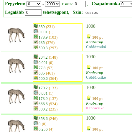
Fegyelem:
-
,
Csapatmunka
T. min:
Legalább
tehetségpont
,
Szín:
1008
389
(231)
0.001
(1)
173.9
(103)
100 pt
Knabstrup
635
(376)
Csődörcsikó
500.3
(297)
1030
204.2
(148)
0.001
(0)
77.8
(57)
100 pt
Knabstrup
635
(461)
Csődörcsikó
500.6
(364)
1030
170.2
(133)
0.001
(1)
173.9
(137)
100 pt
Knabstrup
666.6
(524)
Kancacsikó
300.2
(235)
1030
358.6
(246)
0
(0)
6.256
(4)
100 pt