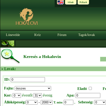
Lónevelde
Kvíz
Fórum
Tagok/lovak
Keresés a Hokalovin
» Lovak:
ID:
Fajta:
Eladó
F
Kor:
évestől
évesig
Apa:
Állóképesség:
-
,
Sebesség:
T. min: