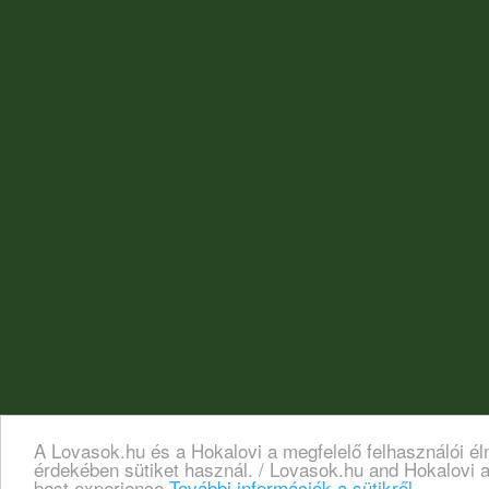
A Lovasok.hu és a Hokalovi a megfelelő felhasználói é
érdekében sütiket használ. / Lovasok.hu and Hokalovi a
best experience
További információk a sütikről