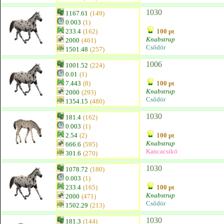
1030
1167.61
(149)
0.003
(1)
233.4
(162)
100 pt
Knabstrup
2000
(461)
Csődör
1501.48
(257)
1006
1001.52
(224)
0.01
(1)
7.443
(8)
100 pt
Knabstrup
2000
(293)
Csődör
1354.15
(480)
1030
181.4
(162)
0.003
(1)
2.54
(2)
100 pt
Knabstrup
666.6
(595)
Kancacsikó
301.6
(270)
1030
1078.72
(180)
0.003
(1)
233.4
(165)
100 pt
Knabstrup
2000
(471)
Csődör
1502.29
(213)
1030
181.3
(144)