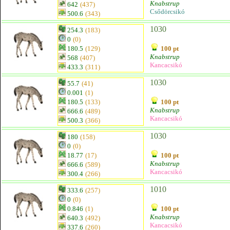
Knabstrup
642
(437)
Csődörcsikó
500.6
(343)
1030
254.3
(183)
0
(0)
180.5
(129)
100 pt
Knabstrup
568
(407)
Kancacsikó
433.3
(311)
1030
55.7
(41)
0.001
(1)
180.5
(133)
100 pt
Knabstrup
666.6
(489)
Kancacsikó
500.3
(366)
1030
180
(158)
0
(0)
18.77
(17)
100 pt
Knabstrup
666.6
(589)
Kancacsikó
300.4
(266)
1010
333.6
(257)
0
(0)
0.846
(1)
100 pt
Knabstrup
640.3
(492)
Kancacsikó
337.6
(260)