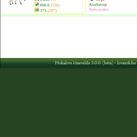
Knabstrup
666.6
(530)
Kancacsikó
373
(297)