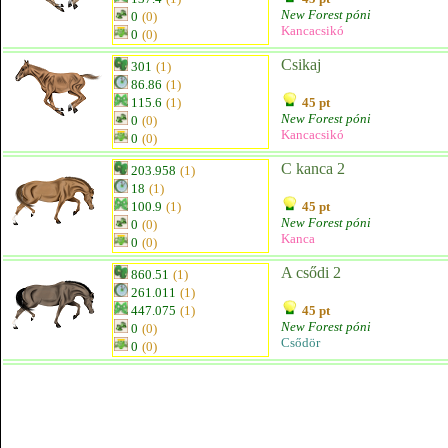
New Forest póni
0
(0)
Kancacsikó
0
(0)
Csikaj
301
(1)
86.86
(1)
115.6
(1)
45 pt
New Forest póni
0
(0)
Kancacsikó
0
(0)
C kanca 2
203.958
(1)
18
(1)
100.9
(1)
45 pt
New Forest póni
0
(0)
Kanca
0
(0)
A csődi 2
860.51
(1)
261.011
(1)
447.075
(1)
45 pt
New Forest póni
0
(0)
Csődör
0
(0)