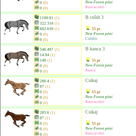
New Forest póni
0
(0)
Kancacsikó
0
(0)
B csődi 3
1190.61
(1)
322.316
(1)
602.639
(1)
55 pt
New Forest póni
0
(0)
Csődör
0
(0)
B kanca 3
546.497
(1)
14.94
(1)
149
(1)
55 pt
New Forest póni
0
(0)
Kanca
0
(0)
Csikaj
286.4
(1)
87
(1)
0
(0)
55 pt
New Forest póni
0
(0)
Kancacsikó
0
(0)
Csikaj
285.6
(1)
87
(1)
0
(0)
55 pt
New Forest póni
0
(0)
Kancacsikó
0
(0)