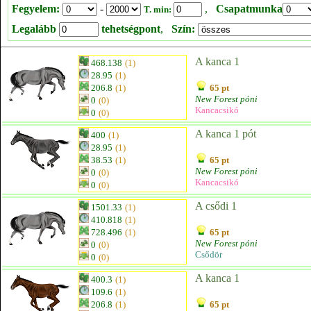
Fegyelem:
-
,
Csapatmunka
T. min:
Legalább
tehetségpont
,
Szín:
A kanca 1
468.138
(1)
28.95
(1)
206.8
(1)
65 pt
New Forest póni
0
(0)
Kancacsikó
0
(0)
A kanca 1 pót
400
(1)
28.95
(1)
38.53
(1)
65 pt
New Forest póni
0
(0)
Kancacsikó
0
(0)
A csődi 1
1501.33
(1)
410.818
(1)
728.496
(1)
65 pt
New Forest póni
0
(0)
Csődör
0
(0)
A kanca 1
400.3
(1)
109.6
(1)
206.8
(1)
65 pt