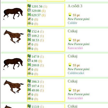
A csődi 3
1201.56
(1)
329.08
(1)
620.57
(1)
55 pt
New Forest póni
0
(0)
Csődör
0
(0)
Csikaj
152.4
(1)
109.2
(1)
38.53
(1)
55 pt
New Forest póni
0
(0)
Kancacsikó
0
(0)
Csikaj
147.9
(1)
4.98
(1)
200.8
(1)
55 pt
New Forest póni
0
(0)
Csődörcsikó
0
(0)
Csikaj
396.3
(1)
107.4
(1)
49.66
(1)
55 pt
New Forest póni
0
(0)
Kancacsikó
0
(0)
Csikaj
113.9
(1)