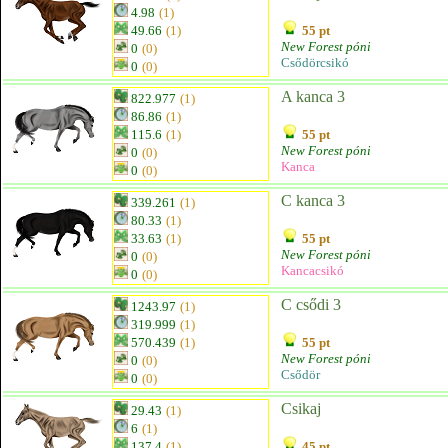
4.98
(1)
49.66
(1)
55 pt
New Forest póni
0
(0)
Csődörcsikó
0
(0)
A kanca 3
822.977
(1)
86.86
(1)
115.6
(1)
55 pt
New Forest póni
0
(0)
Kanca
0
(0)
C kanca 3
339.261
(1)
80.33
(1)
33.63
(1)
55 pt
New Forest póni
0
(0)
Kancacsikó
0
(0)
C csődi 3
1243.97
(1)
319.999
(1)
570.439
(1)
55 pt
New Forest póni
0
(0)
Csődör
0
(0)
Csikaj
29.43
(1)
6
(1)
137.4
(1)
45 pt