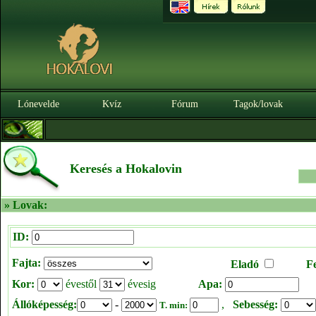
Lónevelde
Kvíz
Fórum
Tagok/lovak
Keresés a Hokalovin
» Lovak:
ID:
Fajta:
Eladó
F
Kor:
évestől
évesig
Apa:
Állóképesség:
-
,
Sebesség:
T. min: