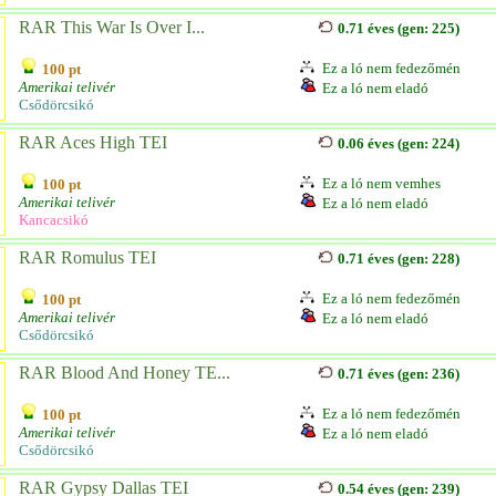
RAR This War Is Over I...
0.71 éves (gen: 225)
Ez a ló nem fedezőmén
100 pt
Amerikai telivér
Ez a ló nem eladó
Csődörcsikó
RAR Aces High TEI
0.06 éves (gen: 224)
Ez a ló nem vemhes
100 pt
Amerikai telivér
Ez a ló nem eladó
Kancacsikó
RAR Romulus TEI
0.71 éves (gen: 228)
Ez a ló nem fedezőmén
100 pt
Amerikai telivér
Ez a ló nem eladó
Csődörcsikó
RAR Blood And Honey TE...
0.71 éves (gen: 236)
Ez a ló nem fedezőmén
100 pt
Amerikai telivér
Ez a ló nem eladó
Csődörcsikó
RAR Gypsy Dallas TEI
0.54 éves (gen: 239)