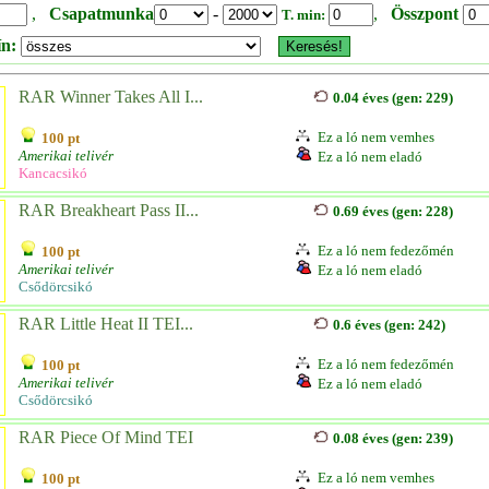
,
Csapatmunka
-
,
Összpont
T. min:
ín:
RAR Winner Takes All I...
0.04 éves (gen: 229)
Ez a ló nem vemhes
100 pt
Amerikai telivér
Ez a ló nem eladó
Kancacsikó
RAR Breakheart Pass II...
0.69 éves (gen: 228)
Ez a ló nem fedezőmén
100 pt
Amerikai telivér
Ez a ló nem eladó
Csődörcsikó
RAR Little Heat II TEI...
0.6 éves (gen: 242)
Ez a ló nem fedezőmén
100 pt
Amerikai telivér
Ez a ló nem eladó
Csődörcsikó
RAR Piece Of Mind TEI
0.08 éves (gen: 239)
Ez a ló nem vemhes
100 pt