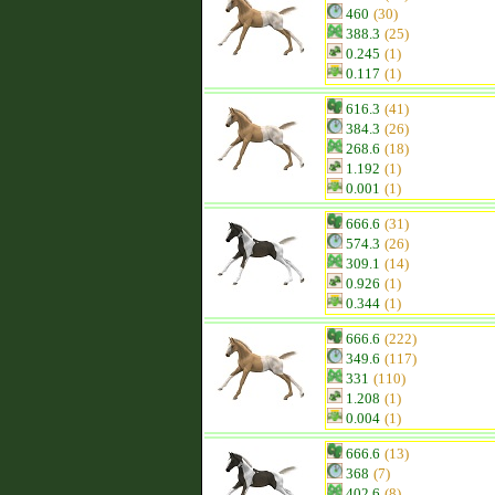
460
(30)
388.3
(25)
0.245
(1)
0.117
(1)
616.3
(41)
384.3
(26)
268.6
(18)
1.192
(1)
0.001
(1)
666.6
(31)
574.3
(26)
309.1
(14)
0.926
(1)
0.344
(1)
666.6
(222)
349.6
(117)
331
(110)
1.208
(1)
0.004
(1)
666.6
(13)
368
(7)
402.6
(8)