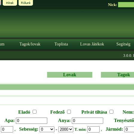
Nick:
um
Tagok/lovak
Toplista
Lovas Játékok
Segítség
3.0.0. BÉTA
Lovak
Tagok
Eladó
Fedező
Privát tiltása
Nem:
Apa:
Anya:
Tenyésztő
,
Sebesség:
-
,
Jármód:
:
T. min: