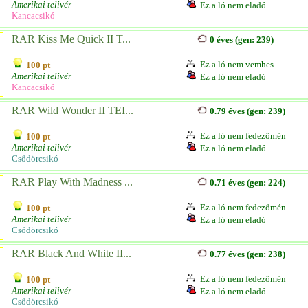
Amerikai telivér
Ez a ló nem eladó
Kancacsikó
RAR Kiss Me Quick II T...
0 éves (gen: 239)
Ez a ló nem vemhes
100 pt
Amerikai telivér
Ez a ló nem eladó
Kancacsikó
RAR Wild Wonder II TEI...
0.79 éves (gen: 239)
Ez a ló nem fedezőmén
100 pt
Amerikai telivér
Ez a ló nem eladó
Csődörcsikó
RAR Play With Madness ...
0.71 éves (gen: 224)
Ez a ló nem fedezőmén
100 pt
Amerikai telivér
Ez a ló nem eladó
Csődörcsikó
RAR Black And White II...
0.77 éves (gen: 238)
Ez a ló nem fedezőmén
100 pt
Amerikai telivér
Ez a ló nem eladó
Csődörcsikó