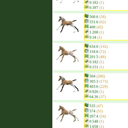
0.182
(1)
0.397
(1)
500.6
(56)
551.6
(62)
400
(45)
1.208
(1)
0.34
(1)
634.6
(142)
318.6
(72)
201.5
(46)
0.182
(1)
0.151
(1)
504
(286)
305.3
(173)
403.6
(229)
0.926
(1)
64.36
(37)
535
(47)
574
(51)
267.4
(24)
0.548
(1)
1.658
(1)