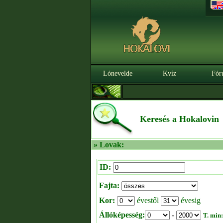
Lónevelde
Kvíz
Fór
Keresés a Hokalovin
» Lovak:
ID:
Fajta:
Kor:
évestől
évesig
Állóképesség:
-
T. min