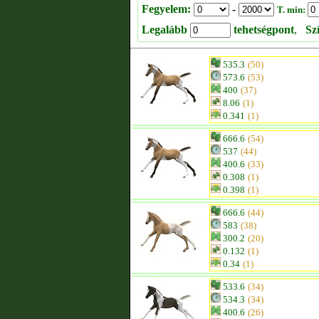
Fegyelem:
-
T. min:
Legalább
tehetségpont
,
Sz
535.3
(50)
573.6
(53)
400
(37)
8.06
(1)
0.341
(1)
666.6
(54)
537
(44)
400.6
(33)
0.308
(1)
0.398
(1)
666.6
(44)
583
(38)
300.2
(20)
0.132
(1)
0.34
(1)
533.6
(34)
534.3
(34)
400.6
(26)