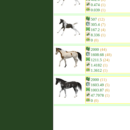
0.474
(1)
0.039
(1)
507
(12)
305.4
(7)
167.2
(4)
8.336
(1)
0
(0)
2000
(44)
1608.68
(48)
1211.5
(24)
1.4182
(1)
1.3612
(1)
2000
(11)
1603.49
(5)
1003.87
(6)
47.7978
(1)
0
(0)