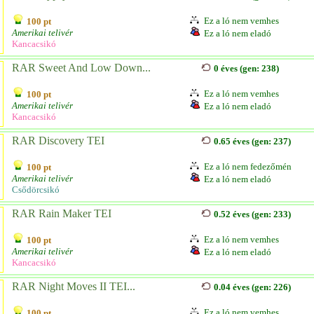
Ez a ló nem vemhes
100 pt
Amerikai telivér
Ez a ló nem eladó
Kancacsikó
RAR Sweet And Low Down...
0 éves (gen: 238)
Ez a ló nem vemhes
100 pt
Amerikai telivér
Ez a ló nem eladó
Kancacsikó
RAR Discovery TEI
0.65 éves (gen: 237)
Ez a ló nem fedezőmén
100 pt
Amerikai telivér
Ez a ló nem eladó
Csődörcsikó
RAR Rain Maker TEI
0.52 éves (gen: 233)
Ez a ló nem vemhes
100 pt
Amerikai telivér
Ez a ló nem eladó
Kancacsikó
RAR Night Moves II TEI...
0.04 éves (gen: 226)
Ez a ló nem vemhes
100 pt