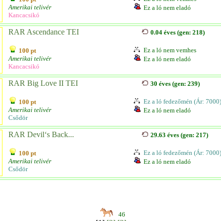
Amerikai telivér
Ez a ló nem eladó
Kancacsikó
RAR Ascendance TEI
0.04 éves (gen: 218)
Ez a ló nem vemhes
100 pt
Amerikai telivér
Ez a ló nem eladó
Kancacsikó
RAR Big Love II TEI
30 éves (gen: 239)
Ez a ló fedezőmén (Ár: 7000
100 pt
Amerikai telivér
Ez a ló nem eladó
Csődör
RAR Devil‘s Back...
29.63 éves (gen: 217)
Ez a ló fedezőmén (Ár: 7000
100 pt
Amerikai telivér
Ez a ló nem eladó
Csődör
46