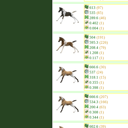
613
(97)
535
(85)
289.6
(46)
0.402
(1)
0.004
(1)
504
(191)
595.3
(226)
208.4
(79)
1.208
(1)
0.117
(1)
666.6
(30)
537
(24)
318.1
(15)
0.355
(1)
0.398
(1)
666.6
(207)
534.3
(166)
200.4
(63)
0.308
(1)
0.344
(1)
602.6
(39)