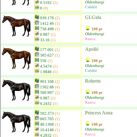
Oldenburgi
0.5192
(1)
Csődör
0
(0)
GLGida
939.176
(2)
1412.46
(3)
758.498
(1)
100 pt
Oldenburgi
0.987
(1)
Kanca
33.16
(1)
Apolló
177.001
(1)
585.627
(1)
556
(1)
100 pt
Oldenburgi
4.5474
(1)
Csődör
1.9846
(1)
Roherin
901.108
(2)
1502.88
(4)
500.997
(2)
100 pt
Oldenburgi
0.987
(1)
Kanca
0.2432
(1)
Princess Anna
502.373
(1)
665.705
(1)
48.1368
(1)
100 pt
Oldenburgi
10.4148
(1)
Kanca
4.2832
(1)