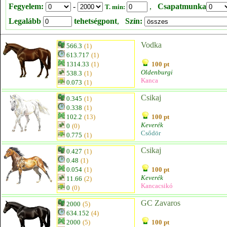
Fegyelem:
-
,
Csapatmunka
T. min:
Legalább
tehetségpont
,
Szín:
Vodka
566.3
(1)
613.717
(1)
1314.33
(1)
100 pt
Oldenburgi
538.3
(1)
Kanca
0.073
(1)
Csikaj
0.345
(1)
0.338
(1)
102.2
(13)
100 pt
Keverék
0
(0)
Csődör
0.775
(1)
Csikaj
0.427
(1)
0.48
(1)
0.054
(1)
100 pt
Keverék
11.66
(2)
Kancacsikó
0
(0)
GC Zavaros
2000
(5)
634.152
(4)
2000
(5)
100 pt