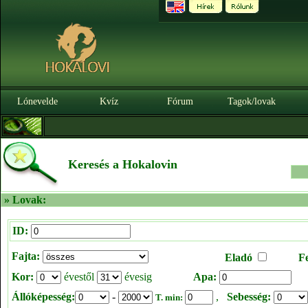
Lónevelde
Kvíz
Fórum
Tagok/lovak
Keresés a Hokalovin
» Lovak:
ID:
Fajta:
Eladó
F
Kor:
évestől
évesig
Apa:
Állóképesség:
-
,
Sebesség:
T. min: