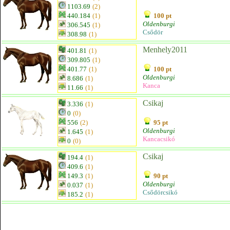
1103.69
(2)
440.184
(1)
100 pt
Oldenburgi
306.545
(1)
Csődör
308.98
(1)
Menhely2011
401.81
(1)
309.805
(1)
401.77
(1)
100 pt
Oldenburgi
8.686
(1)
Kanca
11.66
(1)
Csikaj
3.336
(1)
0
(0)
556
(2)
95 pt
Oldenburgi
1.645
(1)
Kancacsikó
0
(0)
Csikaj
194.4
(1)
409.6
(1)
149.3
(1)
90 pt
Oldenburgi
0.037
(1)
Csődörcsikó
185.2
(1)