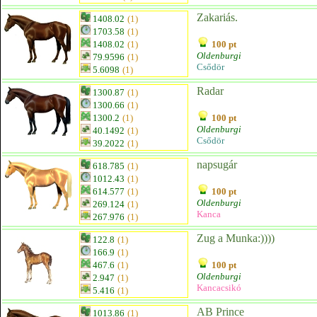
Zakariás.
1408.02
(1)
1703.58
(1)
1408.02
(1)
100 pt
Oldenburgi
79.9596
(1)
Csődör
5.6098
(1)
Radar
1300.87
(1)
1300.66
(1)
1300.2
(1)
100 pt
Oldenburgi
40.1492
(1)
Csődör
39.2022
(1)
napsugár
618.785
(1)
1012.43
(1)
614.577
(1)
100 pt
Oldenburgi
269.124
(1)
Kanca
267.976
(1)
Zug a Munka:))))
122.8
(1)
166.9
(1)
467.6
(1)
100 pt
Oldenburgi
2.947
(1)
Kancacsikó
5.416
(1)
AB Prince
1013.86
(1)