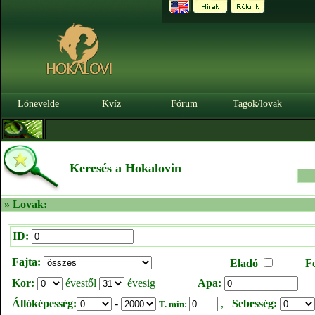
Lónevelde
Kvíz
Fórum
Tagok/lovak
Keresés a Hokalovin
» Lovak:
ID:
Fajta:
Eladó
F
Kor:
évestől
évesig
Apa:
Állóképesség:
-
,
Sebesség:
T. min: