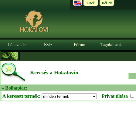
Lónevelde
Kvíz
Fórum
Tagok/lovak
Keresés a Hokalovin
» Bolhapiac:
A keresett termék:
Privát tiltása