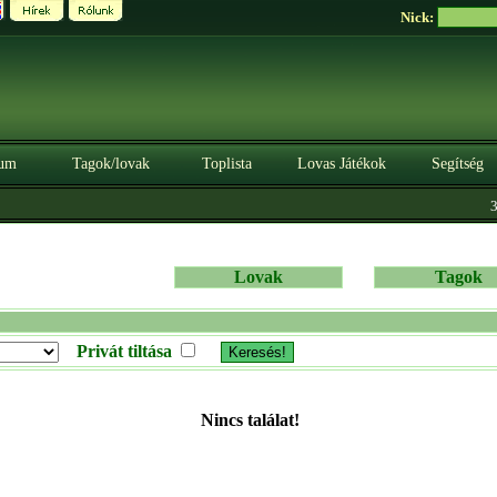
Nick:
um
Tagok/lovak
Toplista
Lovas Játékok
Segítség
3.
Lovak
Tagok
Privát tiltása
Nincs találat!