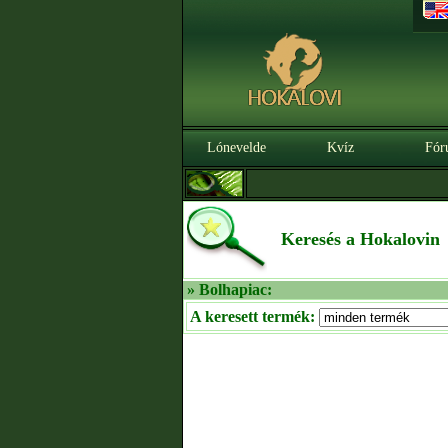
Lónevelde
Kvíz
Fór
Keresés a Hokalovin
» Bolhapiac:
A keresett termék: