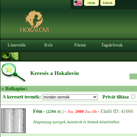
Lónevelde
Kvíz
Fórum
Tagok/lovak
Keresés a Hokalovin
» Bolhapiac:
A keresett termék:
Privát tiltása
Fém
-
-
-
Eladó ID: 41666
[
2294
db.]
Ára:
2000
Zsz./db
Alapanyag nyergek, kantárok és hámok készítéséhez.