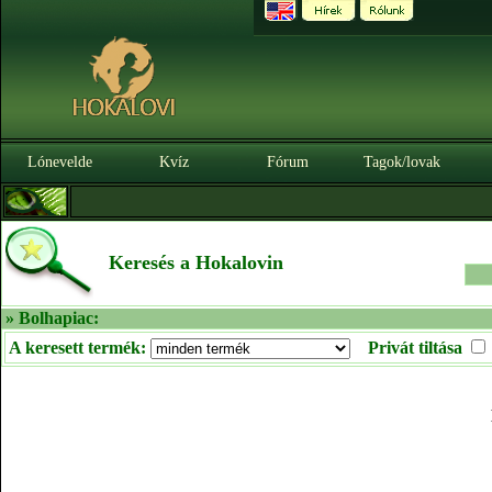
Lónevelde
Kvíz
Fórum
Tagok/lovak
Keresés a Hokalovin
» Bolhapiac:
A keresett termék:
Privát tiltása