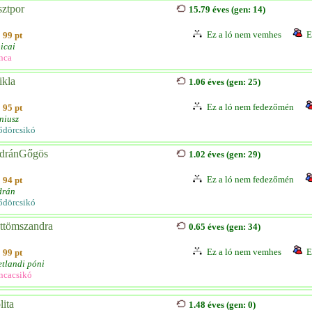
sztpor
15.79 éves (gen: 14)
Ez a ló nem vemhes
E
99 pt
icai
nca
ikla
1.06 éves (gen: 25)
Ez a ló nem fedezőmén
95 pt
niusz
ődörcsikó
dránGőgös
1.02 éves (gen: 29)
Ez a ló nem fedezőmén
94 pt
drán
ődörcsikó
ttömszandra
0.65 éves (gen: 34)
Ez a ló nem vemhes
E
99 pt
etlandi póni
ncacsikó
lita
1.48 éves (gen: 0)