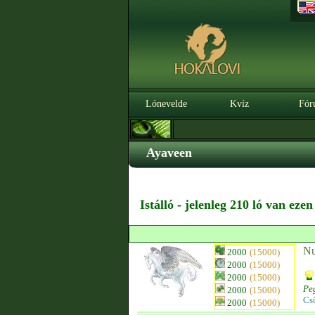
Lónevelde
Kvíz
Fór
Ayaveen
Istálló - jelenleg 210 ló van eze
Nu
2000
(15000)
2000
(15000)
2000
(15000)
Pe
2000
(15000)
Cs
2000
(15000)