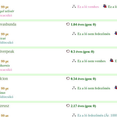
Ez a ló vemhes
Ez a l
99 pt
ol telivér
ncacsikó
vasbunda
1.04 éves (gen: 0)
Ez a ló nem fedezőmén
99 pt
icai
ődörcsikó
iverpeak
0.5 éves (gen: 0)
Ez a ló nem vemhes
E
99 pt
ikornis
ncacsikó
lcion
0.54 éves (gen: 0)
Ez a ló nem fedezőmén
99 pt
izus
ődörcsikó
zeusz
2.17 éves (gen: 0)
Ez a ló fedezőmén (Ár: 100
99 pt