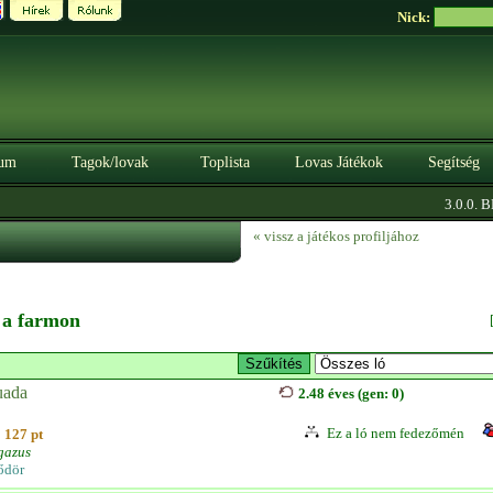
Nick:
um
Tagok/lovak
Toplista
Lovas Játékok
Segítség
3.0.0. BÉT
« vissz a játékos profiljához
n a farmon
ada
2.48 éves (gen: 0)
Ez a ló nem fedezőmén
127 pt
gazus
ődör