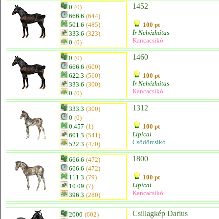
1452
0
(0)
666.6
(644)
501.6
(485)
100 pt
Ír Nehézhátas
333.6
(323)
Kancacsikó
0
(0)
1460
0
(0)
666.6
(600)
622.3
(560)
100 pt
Ír Nehézhátas
333.6
(300)
Kancacsikó
0
(0)
1312
333.3
(300)
0
(0)
0.457
(1)
100 pt
Lipicai
601.3
(541)
Csődörcsikó
522.3
(470)
1800
666.6
(472)
666.6
(472)
111.3
(79)
100 pt
Lipicai
10.09
(7)
Kancacsikó
396.3
(280)
Csillagkép Darius
2000
(602)