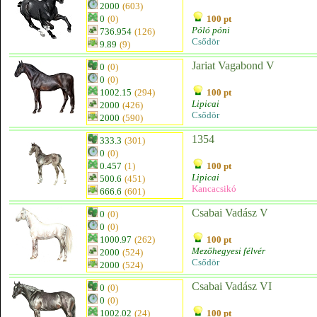
2000
(603)
0
(0)
100 pt
Póló póni
736.954
(126)
Csődör
9.89
(9)
Jariat Vagabond V
0
(0)
0
(0)
1002.15
(294)
100 pt
Lipicai
2000
(426)
Csődör
2000
(590)
1354
333.3
(301)
0
(0)
0.457
(1)
100 pt
Lipicai
500.6
(451)
Kancacsikó
666.6
(601)
Csabai Vadász V
0
(0)
0
(0)
1000.97
(262)
100 pt
Mezőhegyesi félvér
2000
(524)
Csődör
2000
(524)
Csabai Vadász VI
0
(0)
0
(0)
1002.02
(24)
100 pt