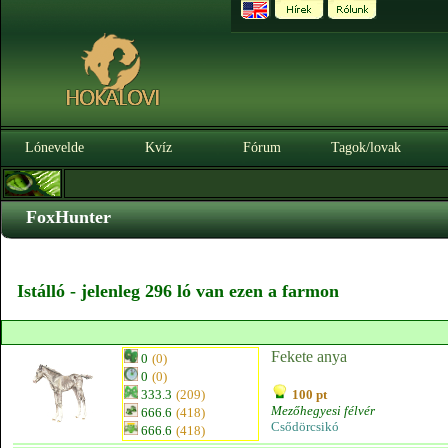
Lónevelde
Kvíz
Fórum
Tagok/lovak
FoxHunter
Istálló - jelenleg 296 ló van ezen a farmon
Fekete anya
0
(0)
0
(0)
333.3
(209)
100 pt
Mezőhegyesi félvér
666.6
(418)
Csődörcsikó
666.6
(418)