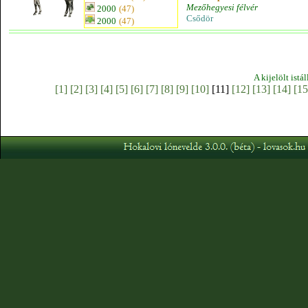
Mezőhegyesi félvér
2000
(47)
Csődör
2000
(47)
A kijelölt istá
[1]
[2]
[3]
[4]
[5]
[6]
[7]
[8]
[9]
[10]
[11]
[12]
[13]
[14]
[15