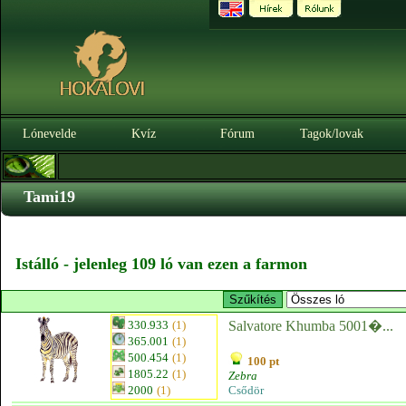
Lónevelde
Kvíz
Fórum
Tagok/lovak
Tami19
Istálló - jelenleg 109 ló van ezen a farmon
330.933
(1)
Salvatore Khumba 5001�...
365.001
(1)
500.454
(1)
100 pt
1805.22
(1)
Zebra
2000
(1)
Csődör