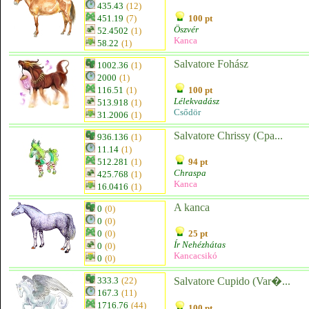
435.43
(12)
451.19
(7)
100 pt
Öszvér
52.4502
(1)
Kanca
58.22
(1)
Salvatore Fohász
1002.36
(1)
2000
(1)
116.51
(1)
100 pt
Lélekvadász
513.918
(1)
Csődör
31.2006
(1)
Salvatore Chrissy (Cpa...
936.136
(1)
11.14
(1)
512.281
(1)
94 pt
Chraspa
425.768
(1)
Kanca
16.0416
(1)
A kanca
0
(0)
0
(0)
0
(0)
25 pt
Ír Nehézhátas
0
(0)
Kancacsikó
0
(0)
333.3
(22)
Salvatore Cupido (Var�...
167.3
(11)
1716.76
(44)
100 pt