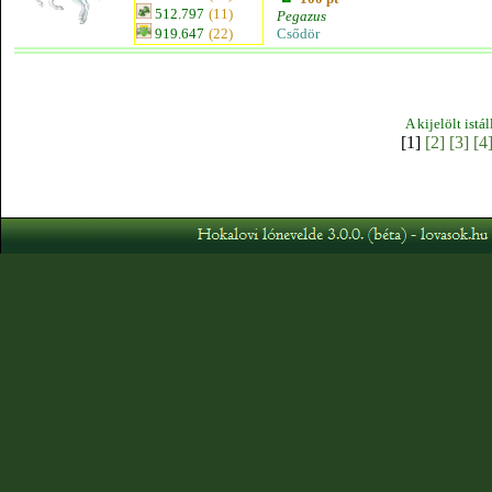
512.797
(11)
Pegazus
919.647
(22)
Csődör
A kijelölt istá
[1]
[2]
[3]
[4