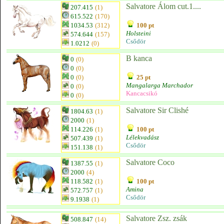
Salvatore Álom cut.1....
207.415
(1)
615.522
(170)
1034.53
(312)
100 pt
Holsteini
574.644
(157)
Csődör
1.0212
(0)
B kanca
0
(0)
0
(0)
0
(0)
25 pt
Mangalarga Marchador
0
(0)
Kancacsikó
0
(0)
Salvatore Sir Clishé
1804.63
(1)
2000
(1)
114.226
(1)
100 pt
Lélekvadász
507.439
(1)
Csődör
151.138
(1)
Salvatore Coco
1387.55
(1)
2000
(4)
118.582
(1)
100 pt
Amina
572.757
(1)
Csődör
9.1938
(1)
Salvatore Zsz. zsák
508.847
(14)