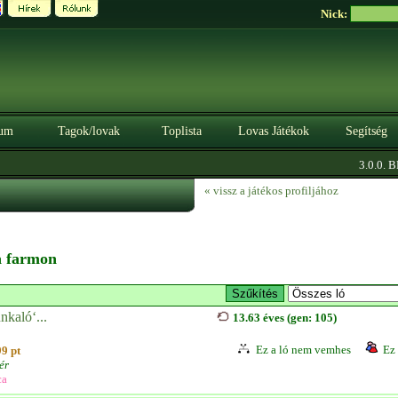
Nick:
um
Tagok/lovak
Toplista
Lovas Játékok
Segítség
3.0.0. BÉT
« vissz a játékos profiljához
 a farmon
nkaló‘...
13.63 éves (gen: 105)
Ez a ló nem vemhes
Ez 
99 pt
ér
ca