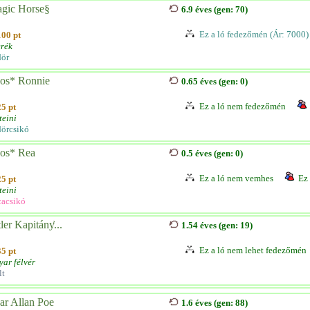
gic Horse§
6.9 éves (gen: 70)
Ez a ló fedezőmén (Ár: 7000)
100 pt
rék
ör
os* Ronnie
0.65 éves (gen: 0)
Ez a ló nem fedezőmén
25 pt
teini
örcsikó
os* Rea
0.5 éves (gen: 0)
Ez a ló nem vemhes
Ez 
25 pt
teini
acsikó
ler Kapitány͐...
1.54 éves (gen: 19)
Ez a ló nem lehet fedezőmén
35 pt
ar félvér
lt
ar Allan Poe
1.6 éves (gen: 88)