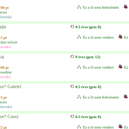
Ez a ló nem fedezőmén
100 pt
teini
örcsikó
ajta
0.5 éves (gen: 0)
Ez a ló nem vemhes
Ez 
25 pt
ikai telivér
acsikó
kaj
0 éves (gen: 12)
Ez a ló nem vemhes
Ez 
100 pt
kvadász
acsikó
os* Gabriel
0.5 éves (gen: 0)
Ez a ló nem fedezőmén
25 pt
teini
örcsikó
os* Casey
0.5 éves (gen: 0)
Ez a ló nem vemhes
Ez 
25 pt