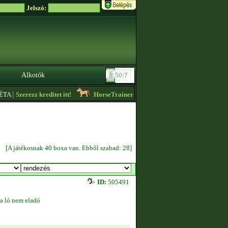
Jelszó:
Alkotók
|
A
Szerezz kreditet itt!
HorseTrainer6
- Holsteini 5000 összpontos mének o
[A játékosnak 40 boxa van. Ebből szabad: 28]
ID:
505491
a ló nem eladó