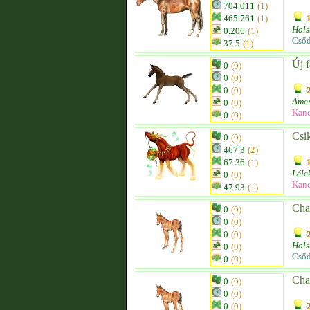
704.011
(1)
465.761
(1)
Hols
0.206
(1)
Csőd
37.5
(1)
Új f
0
(0)
0
(0)
0
(0)
Amer
0
(0)
Kanc
0
(0)
Csi
0
(0)
467.3
(2)
67.36
(1)
Léle
0
(0)
Kanc
47.93
(1)
Cha
0
(0)
0
(0)
0
(0)
Hols
0
(0)
Csőd
0
(0)
Cha
0
(0)
0
(0)
0
(0)