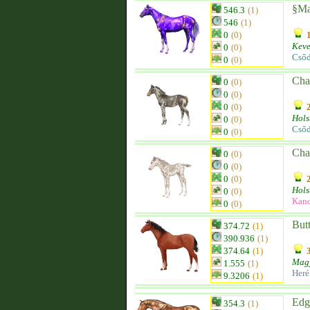
§Ma
546.3
(1)
546
(1)
0
(0)
Keve
0
(0)
Csőd
0
(0)
Cha
0
(0)
0
(0)
0
(0)
Hols
0
(0)
Csőd
0
(0)
Cha
0
(0)
0
(0)
0
(0)
Hols
0
(0)
Kanc
0
(0)
Butt
374.72
(1)
390.936
(1)
374.64
(1)
Magy
1.555
(1)
Heré
9.3206
(1)
Edg
354.3
(1)