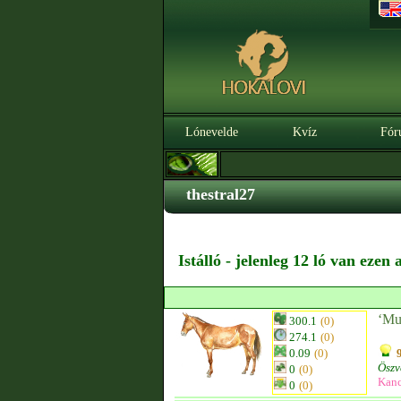
Lónevelde
Kvíz
Fór
thestral27
Istálló - jelenleg 12 ló van ezen
‘Mu
300.1
(0)
274.1
(0)
0.09
(0)
Öszv
0
(0)
Kan
0
(0)