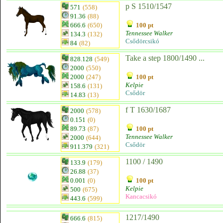
p S 1510/1547
571
(558)
91.36
(88)
666.6
(650)
100 pt
Tennessee Walker
134.3
(132)
Csődörcsikó
84
(82)
Take a step 1800/1490 ...
828.128
(549)
2000
(550)
2000
(247)
100 pt
Kelpie
158.6
(131)
Csődör
14.83
(13)
f T 1630/1687
2000
(578)
0.151
(0)
89.73
(87)
100 pt
Tennessee Walker
2000
(644)
Csődör
911.379
(321)
1100 / 1490
133.9
(179)
26.88
(37)
0.001
(0)
100 pt
Kelpie
500
(675)
Kancacsikó
443.6
(599)
1217/1490
666.6
(815)