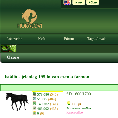
Lónevelde
Kvíz
Fórum
Tagok/lovak
Ozore
Istálló - jelenleg 195 ló van ezen a farmon
f D 1600/1700
573.086
(540)
513.25
(484)
149.762
(141)
100 pt
Tennessee Walker
463.902
(435)
Kancacsikó
0
(0)