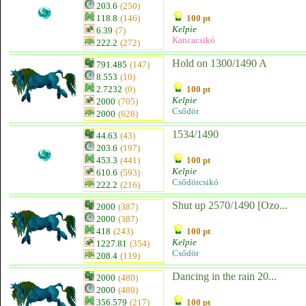
203.6
(250)
118.8
(146)
100 pt
Kelpie
6.39
(7)
Kancacsikó
222.2
(272)
Hold on 1300/1490 A
791.485
(147)
8.553
(10)
2.7232
(0)
100 pt
Kelpie
2000
(705)
Csődör
2000
(628)
1534/1490
44.63
(43)
203.6
(197)
453.3
(441)
100 pt
Kelpie
610.6
(593)
Csődörcsikó
222.2
(216)
Shut up 2570/1490 [Ozo...
2000
(387)
2000
(387)
418
(243)
100 pt
Kelpie
1227.81
(354)
Csődör
208.4
(119)
Dancing in the rain 20...
2000
(480)
2000
(480)
356.579
(217)
100 pt