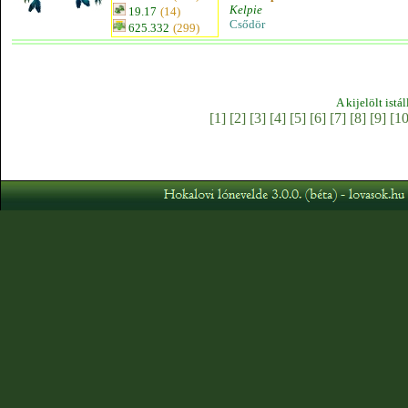
Kelpie
19.17
(14)
Csődör
625.332
(299)
A kijelölt istá
[1]
[2]
[3]
[4]
[5]
[6]
[7]
[8]
[9]
[10