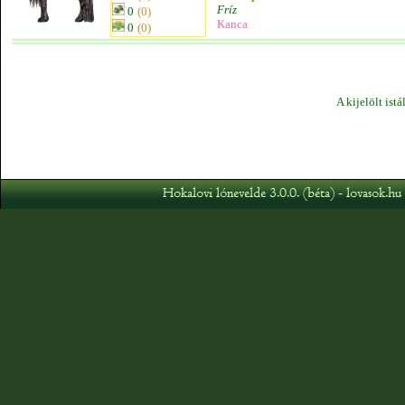
Fríz
0
(0)
Kanca
0
(0)
A kijelölt ist