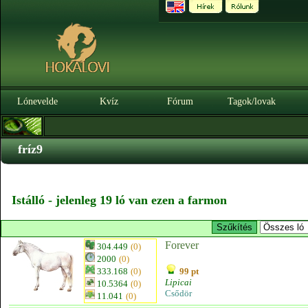
Lónevelde
Kvíz
Fórum
Tagok/lovak
fríz9
Istálló - jelenleg 19 ló van ezen a farmon
Forever
304.449
(0)
2000
(0)
333.168
(0)
99 pt
Lipicai
10.5364
(0)
Csődör
11.041
(0)