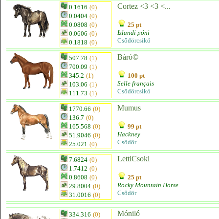
Cortez <3 <3 <...
0.1616
(0)
0.0404
(0)
0.0808
(0)
25 pt
Izlandi póni
0.0606
(0)
Csődörcsikó
0.1818
(0)
Báró©
507.78
(1)
700.09
(1)
345.2
(1)
100 pt
Selle français
103.06
(1)
Csődörcsikó
111.73
(1)
Mumus
1770.66
(0)
136.7
(0)
165.568
(0)
99 pt
Hackney
51.9046
(0)
Csődör
25.021
(0)
LettiCsoki
7.6824
(0)
1.7412
(0)
0.8608
(0)
25 pt
Rocky Mountain Horse
29.8004
(0)
Csődör
31.0016
(0)
Móniló
334.316
(0)