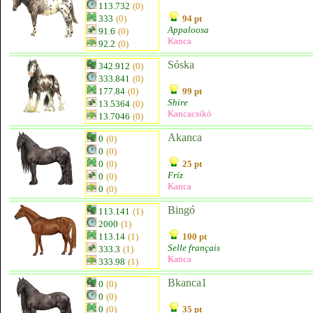
113.732
(0)
333
(0)
94 pt
Appaloosa
91.6
(0)
Kanca
92.2
(0)
Sóska
342.912
(0)
333.841
(0)
177.84
(0)
99 pt
Shire
13.5364
(0)
Kancacsikó
13.7046
(0)
Akanca
0
(0)
0
(0)
0
(0)
25 pt
Fríz
0
(0)
Kanca
0
(0)
Bingó
113.141
(1)
2000
(1)
113.14
(1)
100 pt
Selle français
333.3
(1)
Kanca
333.98
(1)
Bkanca1
0
(0)
0
(0)
0
(0)
35 pt