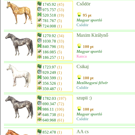
Csődör
1745.92
(45)
975.757
(53)
520.518
(19)
95 pt
Magyar sportló
781.767
(5)
Csődör
724.008
(1)
Maxim Királynő
1270.92
(34)
1030.78
(33)
840.796
(18)
100 pt
Magyar sportló
186.085
(5)
Kanca
186.257
(11)
Csikaj
1723.97
(1)
929.249
(1)
500.599
(1)
100 pt
Mezőhegyesi félvér
356.526
(1)
Csődör
359.487
(1)
szupii :)
1782.03
(197)
690.347
(72)
986.11
(106)
100 pt
Magyar sportló
646.738
(61)
Csődör
640.968
(61)
AA cs
852.478
(1)