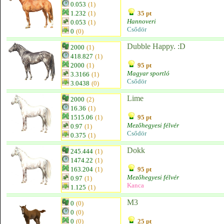
0.053
(1)
1.232
(1)
35 pt
Hannoveri
0.053
(1)
Csődör
0
(0)
Dubble Happy. :D
2000
(1)
418.827
(1)
2000
(1)
95 pt
Magyar sportló
3.3166
(1)
Csődör
3.0438
(0)
Lime
2000
(2)
16.36
(1)
1515.06
(1)
95 pt
Mezőhegyesi félvér
0.97
(1)
Csődör
0.375
(1)
Dokk
245.444
(1)
1474.22
(1)
163.204
(1)
95 pt
Mezőhegyesi félvér
0.97
(1)
Kanca
1.125
(1)
M3
0
(0)
0
(0)
0
(0)
25 pt