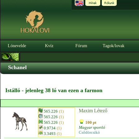
Lónevelde
Kvíz
Fórum
Tagok/lovak
Schanel
Istálló - jelenleg 38 ló van ezen a farmon
Maxim Létező
565.226
(1)
565.226
(1)
565.226
(1)
100 pt
Magyar sportló
0.9734
(1)
Csődörcsikó
3.3493
(1)