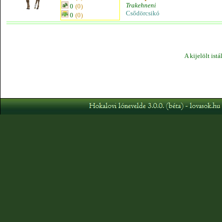
Trakehneni
0
(0)
Csődörcsikó
0
(0)
A kijelölt ist