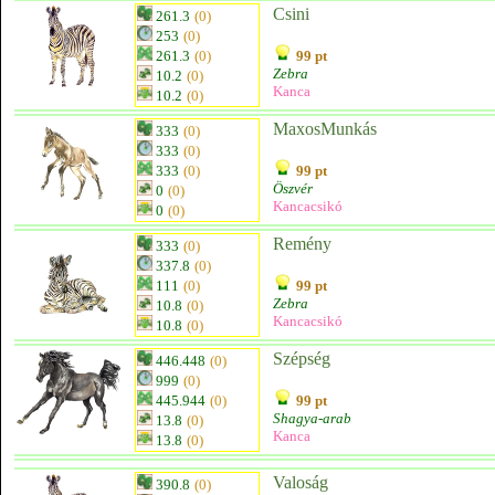
Csini
261.3
(0)
253
(0)
261.3
(0)
99 pt
Zebra
10.2
(0)
Kanca
10.2
(0)
MaxosMunkás
333
(0)
333
(0)
333
(0)
99 pt
Öszvér
0
(0)
Kancacsikó
0
(0)
Remény
333
(0)
337.8
(0)
111
(0)
99 pt
Zebra
10.8
(0)
Kancacsikó
10.8
(0)
Szépség
446.448
(0)
999
(0)
445.944
(0)
99 pt
Shagya-arab
13.8
(0)
Kanca
13.8
(0)
Valoság
390.8
(0)