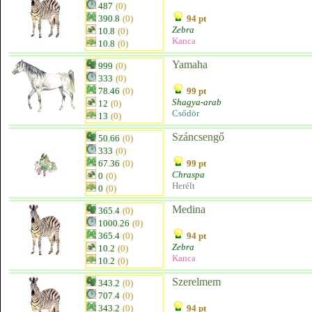
487
(0)
390.8
(0)
94 pt
Zebra
10.8
(0)
Kanca
10.8
(0)
Yamaha
999
(0)
333
(0)
78.46
(0)
99 pt
Shagya-arab
12
(0)
Csődör
13
(0)
Száncsengő
50.66
(0)
333
(0)
67.36
(0)
99 pt
Chraspa
0
(0)
Herélt
0
(0)
Medina
365.4
(0)
1000.26
(0)
365.4
(0)
94 pt
Zebra
10.2
(0)
Kanca
10.2
(0)
Szerelmem
343.2
(0)
707.4
(0)
343.2
(0)
94 pt