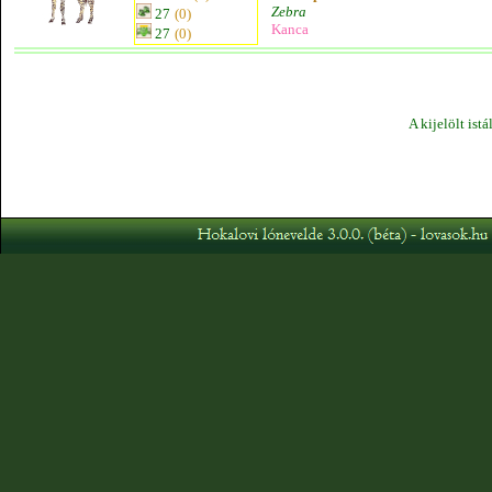
Zebra
27
(0)
Kanca
27
(0)
A kijelölt ist