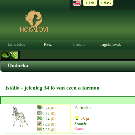
Lónevelde
Kvíz
Fórum
Tagok/lovak
Dodorka
Istálló - jelenleg 34 ló van ezen a farmon
Zaboska
0.24
(0)
0.72
(0)
0.24
(0)
25 pt
Szamár
7.08
(0)
Kanca
7.08
(0)