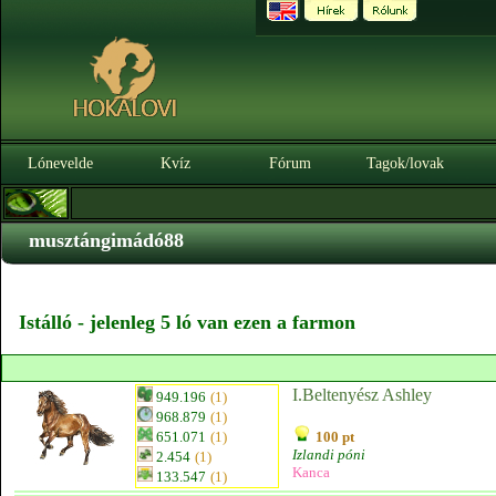
Lónevelde
Kvíz
Fórum
Tagok/lovak
musztángimádó88
Istálló - jelenleg 5 ló van ezen a farmon
I.Beltenyész Ashley
949.196
(1)
968.879
(1)
651.071
(1)
100 pt
Izlandi póni
2.454
(1)
Kanca
133.547
(1)