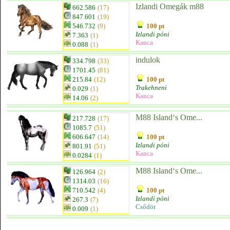
Izlandi Omegák m88
662.586
(17)
847.601
(19)
546.732
(9)
100 pt
Izlandi póni
7.363
(1)
Kanca
0.088
(1)
indulok
334.798
(33)
1701.45
(81)
215.84
(12)
100 pt
Trakehneni
0.029
(1)
Kanca
14.06
(2)
M88 Island‘s Ome...
217.728
(17)
1085.7
(51)
606.647
(14)
100 pt
Izlandi póni
801.91
(51)
Kanca
0.0284
(1)
M88 Island‘s Ome...
126.964
(2)
1314.03
(16)
710.542
(4)
100 pt
Izlandi póni
267.3
(7)
Csődör
0.009
(1)